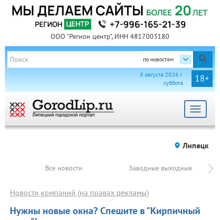
ООО "Регион центр", ИНН 4817003180
по новостям
8 августа 2026 г.
18+
суббота
Toggle
navigat
Липецк
Все новости
Заводные выходные
Новости компаний (на правах рекламы)
Нужны новые окна? Спешите в "Кирпичный