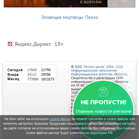
Зловещие мертвецы: Пекло
Яндекс.Директ
© ООО
"Регион центр" 2004 - 2026
Информационное наполнение:
Информационное агентство vRossii.ru
Свидетельство о регистрации СМИ
информационного агентства vRossii.ru
ИА № ФС 77‑35502
выдано РОСКОМНАДЗОРом 04 марта
2009г.
И. О. Главного редактора Нарыков А. Н.
Баннеры на портале размещаются на
НЕ ПРОПУСТИ!
правах рекламы.
Реклама на портале:
Главные новости региона
Рекламное агентство "Умный маркетинг"
тел. 7-910-267-70-40,
в вашей почте!
email: umnyy.marketing@yandex.ru
На этом сайте мы используем
cookie-файлы
. Вы можете прочитать о cookie-файлах или
Отдельные публикации могут содержать
изменить настройки браузера. Продолжая пользоваться сайтом без изменения настроек,
информацию, не предназначенную для
ПОДПИСАТЬСЯ
вы даете согласие на использование ваших cookie-файлов. Все собранные при помощи
пользователей до 18 лет.
cookie-файлов данные будут храниться на территории РФ.
Политика в отношении обработки
персональных данных