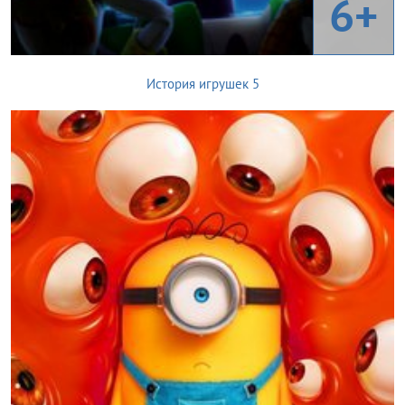
6+
История игрушек 5