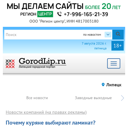
ООО "Регион центр", ИНН 4817003180
по новостям
7 августа 2026 г.
18+
пятница
Toggle
navigat
Липецк
Все новости
Заводные выходные
Новости компаний (на правах рекламы)
Почему куряне выбирают ламинат?