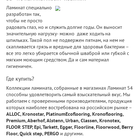
Ламинат специально
разработан так,
чтобы не просто
радовать глаз, но и служить долгие годы. Он выносит
значительную нагрузку- можно даже ходить на
шпильках. Такой пол не подвержен пятнам, на нем не
скапливается грязь и вредные для здоровья бактерии –
все это легко убирается обычной шваброй или губкой с
мягким моющим средством. Да и сам материал
гигиеничен.
Где купить?
Коллекции ламината, собранные в магазинах Ламинат 54
способны удовлетворить самый взыскательный вкус. Мы
работаем с проверенными производителями, продукция
которых наиболее востребована на российском рынке –
ALLOC, Kronostar, PlatinumEcoflooring, Kronoflooring,
Premium, Aberhof, Alstenn, Urban, Classen, Kronotex,
FLOOR STEP, Epi, Tarkett, Egger, Floorline, Floorwood, Berry
Floor, Quick step, PERGO
и другими.