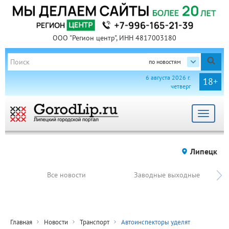
ООО "Регион центр", ИНН 4817003180
по новостям
6 августа 2026 г.
18+
четверг
Toggle
navigat
Липецк
Все новости
Заводные выходные
Главная
Новости
Транспорт
Автоинспекторы уделят