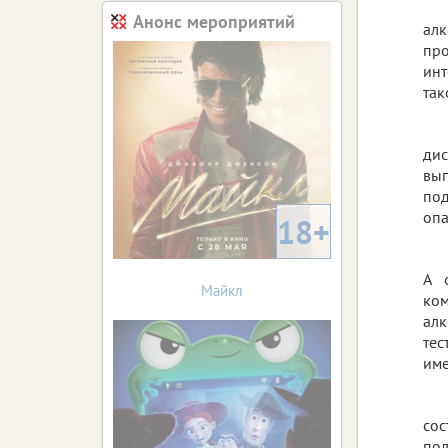
Анонс мероприятий
алк
пр
инт
так
дис
вып
по
опа
18+
А 
Майкл
ком
алк
тес
име
со
пол