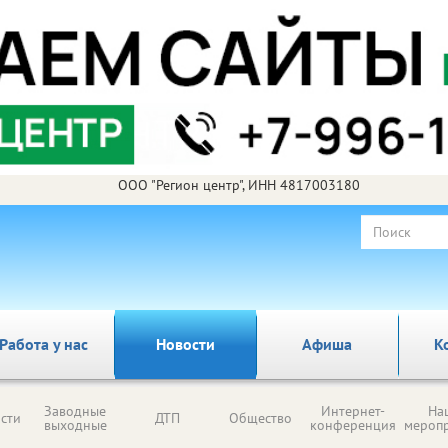
ООО "Регион центр", ИНН 4817003180
Работа у нас
Новости
Афиша
К
Заводные
Интернет-
На
сти
ДТП
Общество
выходные
конференция
мероп