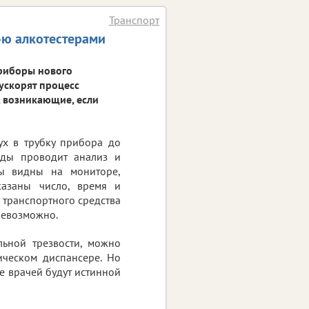
Транспорт
-ю алкотестерами
приборы нового
 ускорят процесс
, возникающие, если
ух в трубку прибора до
нды проводит анализ и
ты видны на мониторе,
указаны число, время и
 транспортного средства
 невозможно.
льной трезвости, можно
ическом диспансере. Но
ые врачей будут истинной