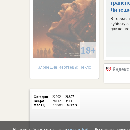
трансп
Липецк
В городе
субботу о
движение
18+
Зловещие мертвецы: Пекло
Яндекс
На этом сайте мы используем
cookie-файлы
. Вы можете прочит