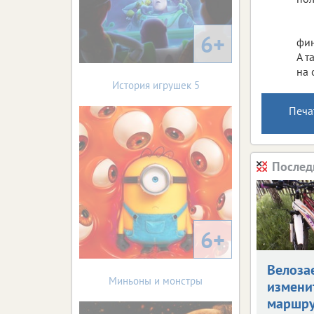
6+
фин
А т
на 
История игрушек 5
Печа
Послед
6+
Велоза
Миньоны и монстры
измени
маршр