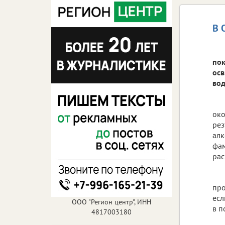
В 
пок
осв
вод
ок
ре
алк
фам
рас
про
есл
ООО "Регион центр", ИНН
в п
4817003180