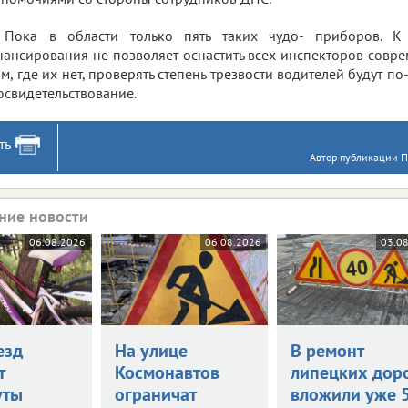
Пока в области только пять таких чудо- приборов. К 
ансирования не позволяет оснастить всех инспекторов совр
ам, где их нет, проверять степень трезвости водителей будут по
освидетельствование.
ть
Автор публикации П
ние новости
06.08.2026
06.08.2026
03.0
езд
На улице
В ремонт
т
Космонавтов
липецких дор
уты
ограничат
вложили уже 