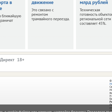
орта в
движение
млрд рублей
е
Это связано с
Техническая
ремонтом
готовность объекто
 в ближайшую
трамвайного переезда.
региональной сети
граничат
составляет 45%.
.
.Директ
©
И
С
И
в
И.
Б
Р
Р
e
О
ать о cookie-файлах или изменить настройки браузера. Продолжая поль