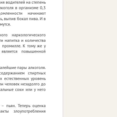
ия водителей на степень
коголя в организме 0,3
омленности начинают
ь, выпив бокал пива. И в
мутся.
ого наркологического
ти напитка и количества
 промилле. К тому же у
 является повышенной
малейшие пары алкоголя.
содержанием спиртных
х естественных уровень
ли человек незадолго до
альные соки или у него
 – пьян. Теперь оценка
акты злоупотребления