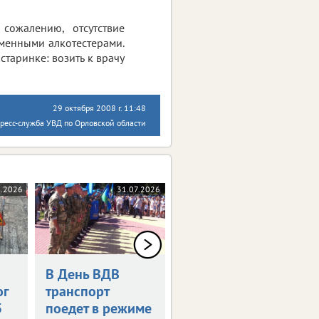
сожалению, отсутствие
еменными алкотестерами.
-старинке: возить к врачу
29 октября 2008 г. 11:48
ресс-служба УВД по Орловской области
8.2026
31.07.2026
31.07.2026
В День ВДВ
«Липецкий
ог
транспорт
Триатлон»
5
поедет в режиме
изменит схему