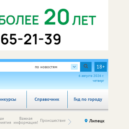
18+
по новостям
6 августа 2026 г.
четверг
онкурсы
Справочник
Гид по городу
Новости
ши
Важная
Происшествия
Здоровье
Липецк
компаний (на
риятия
информация!
правах
рекламы)