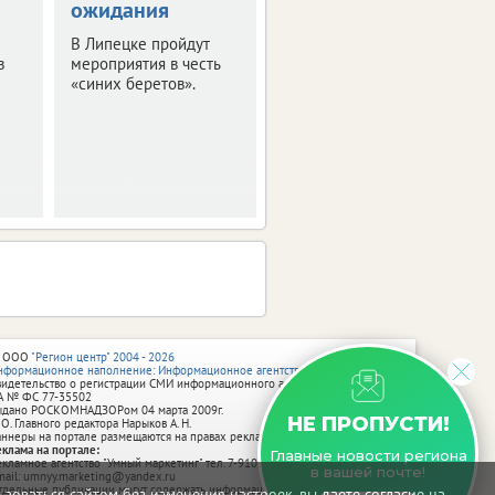
ожидания
движения
автобусов
В Липецке пройдут
в
мероприятия в честь
Липчан предупредили
«синих беретов».
о корректировках
маршрутов 1 августа.
 ООО
"Регион центр" 2004 - 2026
нформационное наполнение: Информационное агентство vRossii.ru
видетельство о регистрации СМИ информационного агентства vRossii.ru
А № ФС 77‑35502
ыдано РОСКОМНАДЗОРом 04 марта 2009г.
НЕ ПРОПУСТИ!
 О. Главного редактора Нарыков А. Н.
аннеры на портале размещаются на правах рекламы.
еклама на портале:
Главные новости региона
екламное агентство "Умный маркетинг" тел. 7-910-267-70-40,
в вашей почте!
mail: umnyy.marketing@yandex.ru
тдельные публикации могут содержать информацию, не предназначенную
зоваться сайтом без изменения настроек, вы даете согласие на