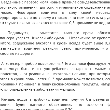
Введенные с первого июля новые правила освидетельствован
огольного опьянения, допустили минимальное содержание ал
омилле. Некоторые водители в силу своей неосвед
ерпретировать это по-своему и считают, что можно сесть за рул
ом случае показания алкотестора выше 0,3 промилле не подни
– Поднимутся, – заместитель главного врача областн
пансера уверяет Николай Абокумов. – Независимо от крепос
итого, содержание алкоголя в крови всегда будет выше 0,3
двыпившего водителя реакция резко притупляется, что
сностью на дороге.
Алкотестер - прибор высокоточный. Его датчики фиксируют 
они могут быть и от употребления лекарств с малым 
понентов, и от реакции на некоторые напитки, при которы
оголя в крови повышается. 0, 3 промилле может появиться, ес
тирования принимал в пищу кисломолочные продукты, натур
ются определенные заболевания желудка.
Раньше, подув в трубочку, водитель получил бы результат
стояния будет намного объективнее, что исключит ф
номочиями со стороны сотрудников ДПС.