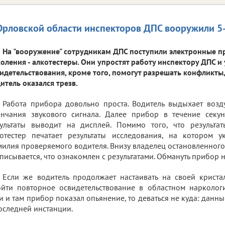
Орловской области инспекторов ДПС вооружили 5
На "вооружение" сотрудникам ДПС поступили электронные 
оления - алкотестеры. Они упростят работу инспектору ДПС и
идетельствования, кроме того, помогут разрешать конфликты
итель оказался трезв.
Работа прибора довольно проста. Водитель выдыхает возд
ончания звукового сигнала. Далее прибор в течение секу
зультаты выводит на дисплей. Помимо того, что результа
отестер печатает результаты исследования, на котором 
илия проверяемого водителя. Внизу владелец остановленного
писывается, что ознакомлен с результатами. Обмануть прибор
Если же водитель продолжает настаивать на своей криста
йти повторное освидетельствование в областном нарколог
и и там прибор показал опьянение, то деваться не куда: данн
оследней инстанции.