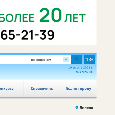
18+
по новостям
10 августа 2026 г.
понедельник
онкурсы
Справочник
Гид по городу
Липецк