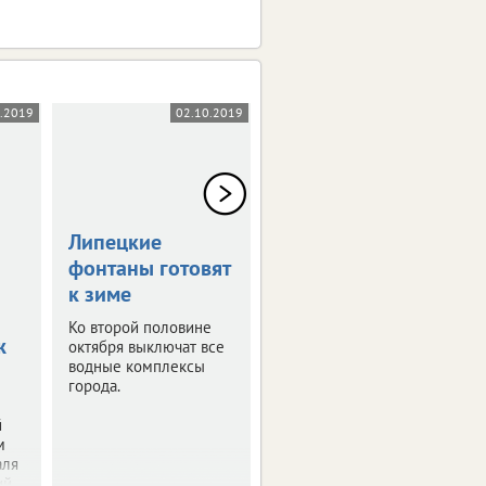
0.2019
02.10.2019
18.09.2019
Липецкие
Экстремалы
фонтаны готовят
разыграют кубок
к зиме
Парка Победы
Ко второй половине
Липчанам покажут
ж
октября выключат все
трюки на роликах и
водные комплексы
скейтборде.
города.
й
м
аля
й.