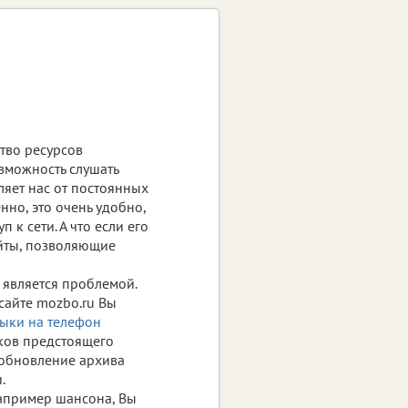
тво ресурсов
зможность слушать
ляет нас от постоянных
нно, это очень удобно,
 к сети. А что если его
айты, позволяющие
 является проблемой.
 сайте mozbo.ru Вы
ыки на телефон
ков предстоящего
 обновление архива
.
апример шансона, Вы