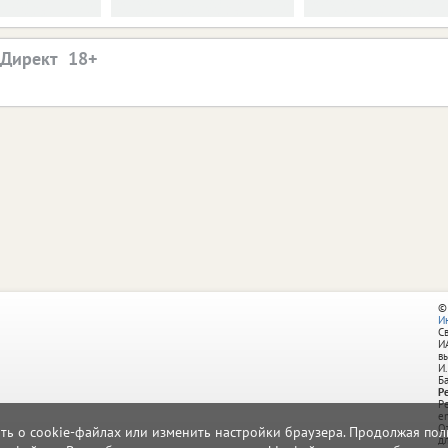
.Директ
©
И
С
И
в
И.
Б
Р
Р
e
О
ать о cookie-файлах или изменить настройки браузера. Продолжая поль
д