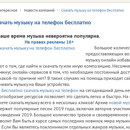
нтересное
Новости компаний
Скачать музыку на телефон бесплатно
ачать музыку на телефон бесплатно
наше время музыка невероятна популярна.
На правах рекламы 16+
Большое количес
предоставляющих во
музыку онлайн избав
от о том, где найти и скачать ту или иную композицию. Несомне
минус онлайн-сервисов в том, что необходим постоянный доступ
какой-то причине нет? В таких случаях на помощь приходят с
чивать музыку на Ваше устройство.
Бесплатно скачать музыку на телефон
на сегодняшний день не
гообразие ресурсов позволяет это сделать легко и быстро. На
ете скачать музыку всего в несколько кликов! Архив
новой муз
ержит популярные песни 2019 года, включая авторов-участни
овидения 2019. Большое количество треков и своевременное
волит Вам быть в курсе самых последних новинок мира музыки
Если Вы являетесь поклонником отдельных жанров музыки, н