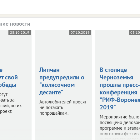
ние новости
28.10.2019
07.10.2019
03.1
е
Липчан
В столице
т свой
предупредили о
Черноземья
обеды
"колясочном
прошла пресс-
десанте"
конференция
огут
"РИФ-Вороне
вать за
Автолюбителей просят
ший, по их
2019"
не потакать
роект.
попрошайкам.
Мероприятие было
посвящено делово
программе и этапа
подготовки фестив
интернет-технологи