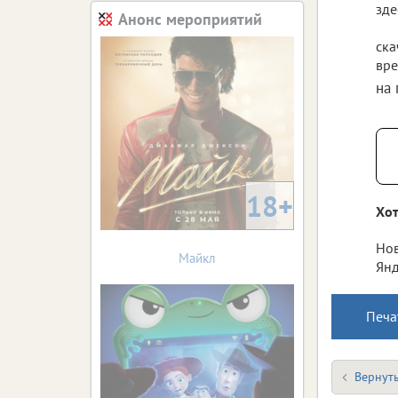
зде
Анонс мероприятий
ска
вре
на
18+
Хот
Нов
Майкл
Янд
Печа
Вернуть