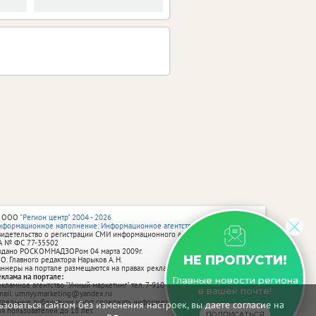
 ООО
"Регион центр" 2004 - 2026
нформационное наполнение: Информационное агентство vRossii.ru
видетельство о регистрации СМИ информационного агентства vRossii.ru
А № ФС 77‑35502
ыдано РОСКОМНАДЗОРом 04 марта 2009г.
НЕ ПРОПУСТИ!
 О. Главного редактора Нарыков А. Н.
аннеры на портале размещаются на правах рекламы.
еклама на портале:
Главные новости региона
екламное агентство "Умный маркетинг" тел. 7-910-267-70-40,
в вашей почте!
mail: umnyy.marketing@yandex.ru
тдельные публикации могут содержать информацию, не предназначенную
зоваться сайтом без изменения настроек, вы даете согласие на
ля пользователей до 18 лет.
ПОДПИСАТЬСЯ