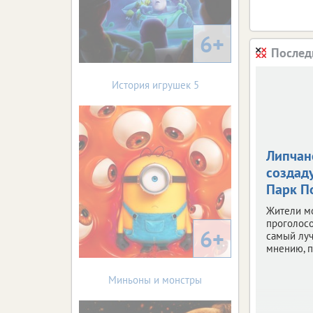
6+
Послед
История игрушек 5
Липчан
создаду
Парк П
Жители м
проголосо
6+
самый луч
мнению, п
Миньоны и монстры