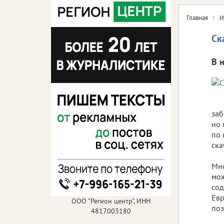
Главная
И
Ск
В 
заб
но 
по 
ска
Мно
мож
сод
Евр
ООО "Регион центр", ИНН
поз
4817003180