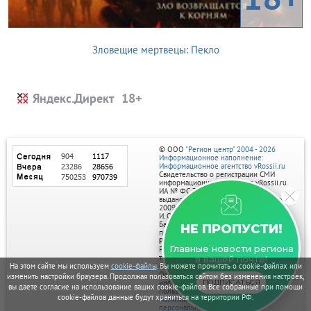
Зловещие мертвецы: Пекло
Яндекс.Директ
© ООО
"Регион центр" 2004 - 2026
Информационное наполнение:
Информационное агентство vRossii.ru
Свидетельство о регистрации СМИ
информационного агентства vRossii.ru
ИА № ФС 77‑35502
выдано РОСКОМНАДЗОРом 04 марта
2009г.
И. О. Главного редактора Нарыков А. Н.
Баннеры на портале размещаются на
НЕ ПРОПУСТИ!
правах рекламы.
Реклама на портале:
Главные новости региона
Рекламное агентство "Умный маркетинг"
тел. 7-910-267-70-40,
в вашей почте!
email: umnyy.marketing@yandex.ru
На этом сайте мы используем
cookie-файлы
. Вы можете прочитать о cookie-файлах или
Отдельные публикации могут содержать
изменить настройки браузера. Продолжая пользоваться сайтом без изменения настроек,
информацию, не предназначенную для
ПОДПИСАТЬСЯ
вы даете согласие на использование ваших cookie-файлов. Все собранные при помощи
пользователей до 18 лет.
cookie-файлов данные будут храниться на территории РФ.
Политика в отношении обработки
персональных данных