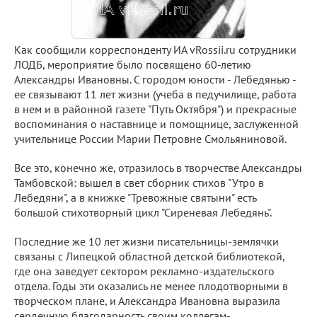
Как сообщили корреспонденту ИА vRossii.ru сотрудники
ЛОДБ, мероприятие было посвящено 60-летию
Александры Ивановны. С городом юности - Лебедянью -
ее связывают 11 лет жизни (учеба в педучилище, работа
в нем и в районной газете "Путь Октября") и прекрасные
воспоминания о наставнице и помощнице, заслуженной
учительнице России Марии Петровне Смольяниновой.
Все это, конечно же, отразилось в творчестве Александры
Тамбовской: вышел в свет сборник стихов "Утро в
Лебедяни", а в книжке "Тревожные святыни" есть
большой стихотворный цикл "Сиреневая Лебедянь".
Последние же 10 лет жизни писательницы-землячки
связаны с Липецкой областной детской библиотекой,
где она заведует сектором рекламно-издательского
отдела. Годы эти оказались не менее плодотворными в
творческом плане, и Александра Ивановна выразила
сердечную благодарность своим коллегам-