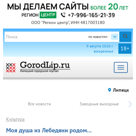
ООО "Регион центр", ИНН 4817003180
по новостям
9 августа 2026 г.
18+
воскресенье
Toggle
navigat
Липецк
Все новости
Заводные выходные
Культура
Моя душа из Лебедяни родом…