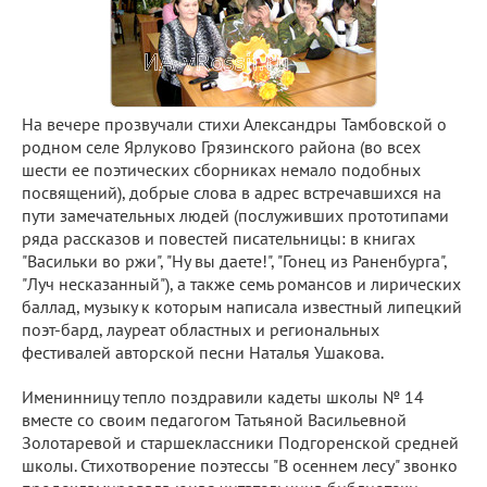
На вечере прозвучали стихи Александры Тамбовской о
родном селе Ярлуково Грязинского района (во всех
шести ее поэтических сборниках немало подобных
посвящений), добрые слова в адрес встречавшихся на
пути замечательных людей (послуживших прототипами
ряда рассказов и повестей писательницы: в книгах
"Васильки во ржи", "Ну вы даете!", "Гонец из Раненбурга",
"Луч несказанный"), а также семь романсов и лирических
баллад, музыку к которым написала известный липецкий
поэт-бард, лауреат областных и региональных
фестивалей авторской песни Наталья Ушакова.
Именинницу тепло поздравили кадеты школы № 14
вместе со своим педагогом Татьяной Васильевной
Золотаревой и старшеклассники Подгоренской средней
школы. Стихотворение поэтессы "В осеннем лесу" звонко