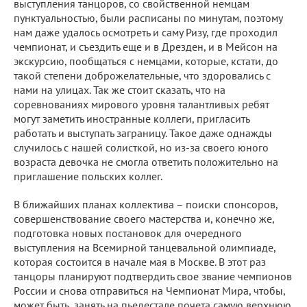
выступления танцоров, со свойственной немцам
пунктуальностью, были расписаны по минутам, поэтому
нам даже удалось осмотреть и саму Ризу, где проходил
чемпионат, и съездить еще и в Дрезден, и в Мейсон на
экскурсию, пообщаться с немцами, которые, кстати, до
такой степени доброжелательные, что здоровались с
нами на улицах. Так же стоит сказать, что на
соревнованиях мирового уровня талантливых ребят
могут заметить иностранные коллеги, пригласить
работать и выступать заграницу. Такое даже однажды
случилось с нашей солисткой, но из-за своего юного
возраста девочка не смогла ответить положительно на
приглашение польских коллег.
В ближайших планах коллектива – поиски спонсоров,
совершенствование своего мастерства и, конечно же,
подготовка новых постановок для очередного
выступления на Всемирной танцевальной олимпиаде,
которая состоится в начале мая в Москве. В этот раз
танцоры планируют подтвердить свое звание чемпионов
России и снова отправиться на Чемпионат Мира, чтобы,
может быть, занять на пьедестале почета самую верхнюю