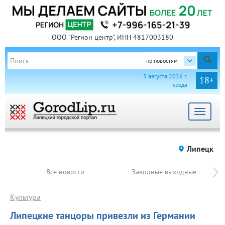
ООО "Регион центр", ИНН 4817003180
по новостям
5 августа 2026 г.
18+
среда
Toggle
navigat
Липецк
Все новости
Заводные выходные
Культура
Липецкие танцоры привезли из Германии