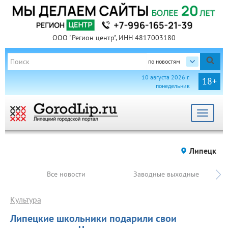
ООО "Регион центр", ИНН 4817003180
по новостям
10 августа 2026 г.
18+
понедельник
Toggle
navigat
Липецк
Все новости
Заводные выходные
Культура
Липецкие школьники подарили свои