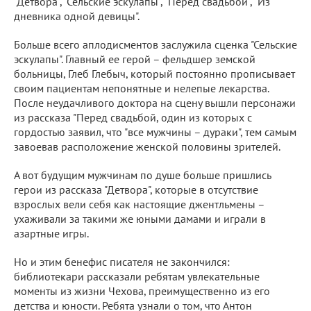
"Детвора", "Сельские эскулапы", "Перед свадьбой", "Из
дневника одной девицы".
Больше всего аплодисментов заслужила сценка "Сельские
эскулапы". Главный ее герой – фельдшер земской
больницы, Глеб Глебыч, который постоянно прописывает
своим пациентам непонятные и нелепые лекарства.
После неудачливого доктора на сцену вышли персонажи
из рассказа "Перед свадьбой, один из которых с
гордостью заявил, что "все мужчины – дураки", тем самым
завоевав расположение женской половины зрителей.
А вот будущим мужчинам по душе больше пришлись
герои из рассказа "Детвора", которые в отсутствие
взрослых вели себя как настоящие джентльмены –
ухаживали за такими же юными дамами и играли в
азартные игры.
Но и этим бенефис писателя не закончился:
библиотекари рассказали ребятам увлекательные
моменты из жизни Чехова, преимущественно из его
детства и юности. Ребята узнали о том, что Антон