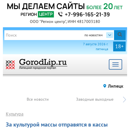
ООО "Регион центр", ИНН 4817003180
по новостям
7 августа 2026 г.
18+
пятница
Toggle
navigat
Липецк
Все новости
Заводные выходные
Культура
За культурой массы отправятся в кассы