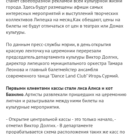
станет своеобразной рекламой всей культурной жизни
города. Здесь будут размещены афиши самых
интересных мероприятий и выступлений творческих
коллективов Липецка на месяц.Как обещают, цены на
билеты не будут отличаться от цен в театрах или Домах
культуры.
По данным пресс-службы мэрии, в день открытия
красную ленточку на церемонии перерезали
председатель департамента культуры Виктор Долгих,
директор липецкого муниципального оркестра Тамара
Леонова и главный балетмейстер ансамбля
современного танца "Dance Land Club" Игорь Сурмий.
Первыми клиентами кассы стали лиса Алиса и кот
Базилио
. Артисты развлекали пришедших на церемонию
липчан и разыгрывали между ними билеты на
культурные мероприятия.
- Открытие центральной кассы - это только начало, -
отметил Виктор Долгих. - В департаменте
прорабатывается схема расположения таких же касс по