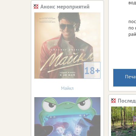
вод
Анонс мероприятий
пос
по 
рай
18+
Печа
Майкл
Послед