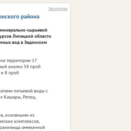
Экология
онского района
е минерально-сырьевой
урсов Липецкой области
мных вод в Задонском
на территории 17
ный анализ 58 проб
 и 8 проб
ратами питьевой воды с
ах Кашары, Репец,
я, основными из
ческих комплексов,
 хранилища аммиачной