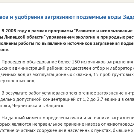
воз и удобрения загрязняют подземные воды Зад
В 2008 году в рамках программы "Развитие и использовани
ы Липецкой области" управлением экологии и природных рес
олнены работы по выявлению источников загрязнения подзе
оне.
Проведено обследование более 150 источников загрязнения 
ьских администраций района; осуществлен отбор и лаборатор
земных вод из эксплуатационных скважин, 15 проб грунтовых
ерхностных вод.
В результате работ установлено техногенное загрязнение нит
дельно допустимой концентрацией от 1,2 до 2,7 единиц в сел
ырки, Черниговка и г. Задонск.
На данный момент определены очаги и источники загрязнени
орых являются неправильное хранение навоза от животновод
утствие очистных сооружений в населенных пунктах, бывшие