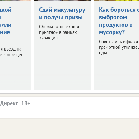
цкой
Сдай макулатуру
Как бороться 
и
и получи призы
выбросом
чили
продуктов в
Формат «полезно и
ние
мусорку?
приятно» в рамках
экоакции.
Советы и лайфхаки
грамотной утилиза
я въезд на
еды.
е запрещен.
.Директ