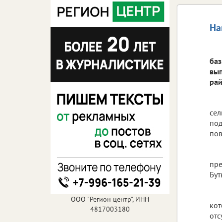
На
баз
вып
рай
сел
под
пов
пре
Бут
ООО "Регион центр", ИНН
кот
4817003180
отс