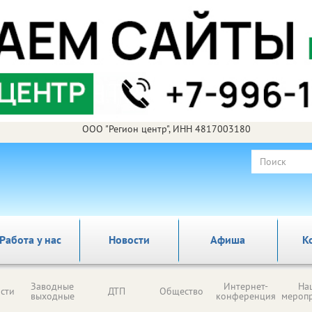
ООО "Регион центр", ИНН 4817003180
Работа у нас
Новости
Афиша
К
Заводные
Интернет-
На
сти
ДТП
Общество
выходные
конференция
мероп