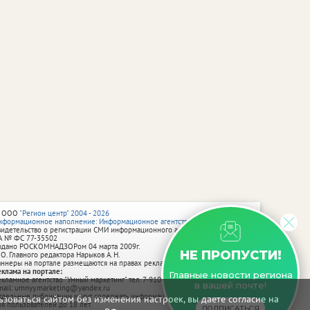
 ООО
"Регион центр" 2004 - 2026
нформационное наполнение: Информационное агентство vRossii.ru
видетельство о регистрации СМИ информационного агентства vRossii.ru
А № ФС 77‑35502
ыдано РОСКОМНАДЗОРом 04 марта 2009г.
НЕ ПРОПУСТИ!
 О. Главного редактора Нарыков А. Н.
аннеры на портале размещаются на правах рекламы.
еклама на портале:
Главные новости региона
екламное агентство "Умный маркетинг" тел. 7-910-267-70-40,
в вашей почте!
mail: umnyy.marketing@yandex.ru
тдельные публикации могут содержать информацию, не предназначенную
зоваться сайтом без изменения настроек, вы даете согласие на
ля пользователей до 18 лет.
ПОДПИСАТЬСЯ