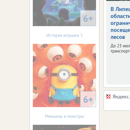
В Липе
6+
област
ограни
посеще
История игрушек 5
лесов
До 23 июл
транспорт
6+
Яндекс
Миньоны и монстры