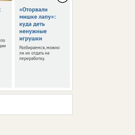
с
«Оторвали
Воздушные
мишке лапу»:
шары: красота
куда деть
или угроза?
ненужные
Почему не стоит
игрушки
запускать их в небо и
 по
чем они опасны для
ции
Разбираемся, можно
экологии.
ли их отдать на
Разбираемся.
переработку.