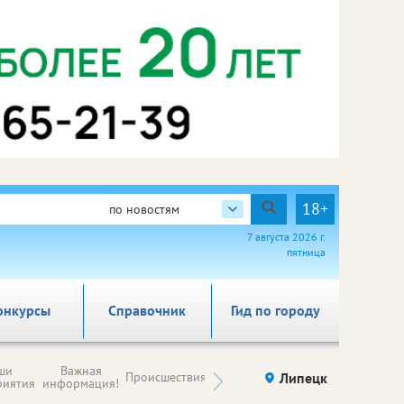
18+
по новостям
7 августа 2026 г.
пятница
онкурсы
Справочник
Гид по городу
Новости
ши
Важная
Происшествия
Здоровье
Липецк
компаний (на
риятия
информация!
правах
рекламы)