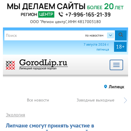
ООО "Регион центр", ИНН 4817003180
по новостям
7 августа 2026 г.
18+
пятница
Toggle
navigat
Липецк
Все новости
Заводные выходные
Экология
Липчане смогут принять участие в