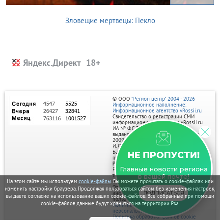
Зловещие мертвецы: Пекло
Яндекс.Директ
© ООО
"Регион центр" 2004 - 2026
Информационное наполнение:
Информационное агентство vRossii.ru
Свидетельство о регистрации СМИ
информационного агентства vRossii.ru
ИА № ФС 77‑35502
выдано РОСКОМНАДЗОРом 04 марта
2009г.
И. О. Главного редактора Нарыков А. Н.
Баннеры на портале размещаются на
НЕ ПРОПУСТИ!
правах рекламы.
Реклама на портале:
Главные новости региона
Рекламное агентство "Умный маркетинг"
тел. 7-910-267-70-40,
в вашей почте!
email: umnyy.marketing@yandex.ru
На этом сайте мы используем
cookie-файлы
. Вы можете прочитать о cookie-файлах или
Отдельные публикации могут содержать
изменить настройки браузера. Продолжая пользоваться сайтом без изменения настроек,
информацию, не предназначенную для
ПОДПИСАТЬСЯ
вы даете согласие на использование ваших cookie-файлов. Все собранные при помощи
пользователей до 18 лет.
cookie-файлов данные будут храниться на территории РФ.
Политика в отношении обработки
персональных данных
Политика обработки файлов cookie