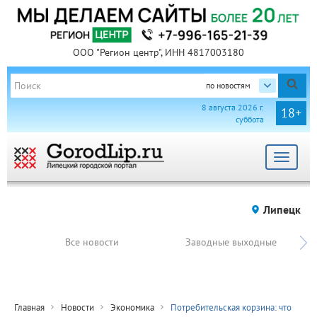
ООО "Регион центр", ИНН 4817003180
по новостям
8 августа 2026 г.
18+
суббота
Toggle
navigat
Липецк
Все новости
Заводные выходные
Главная
Новости
Экономика
Потребительская корзина: что