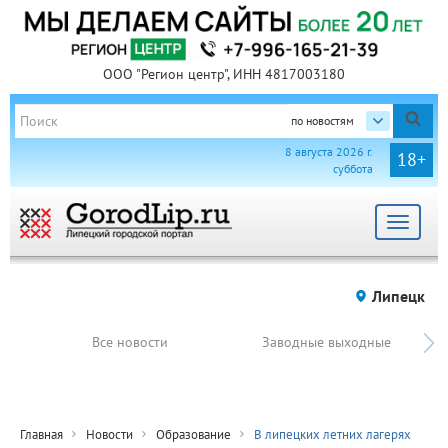
ООО "Регион центр", ИНН 4817003180
по новостям
8 августа 2026 г.
18+
суббота
Toggle
navigat
Липецк
Все новости
Заводные выходные
Главная
Новости
Образование
В липецких летних лагерях