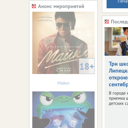
Печа
Анонс мероприятий
Послед
Три шк
18+
Липецк
открою
Майкл
сентяб
В городе 
приемка 
детских с