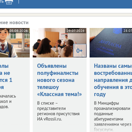
ть
ние новости
05.08.2026
29.07.2026
28.0
0+
олы
Объявлены
Названы самы
а не
полуфиналисты
востребованн
тся 1
нового сезона
направления 
ря
телешоу
обучения в эт
«Классная тема!»
году
началась
школ и
В списке –
В Минцифры
адов.
представители
проанализировали
регионов присутствия
поданные
ИА vRossii.ru.
абитуриентами
заявлениями через
Госуслуги.