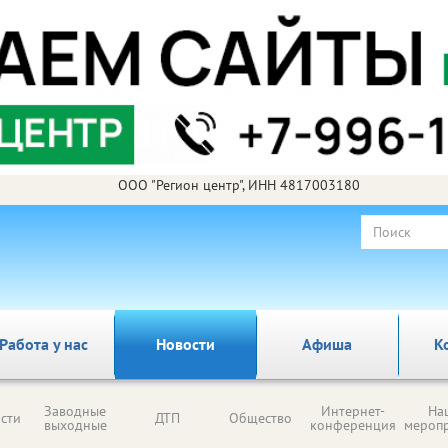
ООО "Регион центр", ИНН 4817003180
Работа у нас
Новости
Афиша
К
Заводные
Интернет-
На
сти
ДТП
Общество
выходные
конференция
мероп