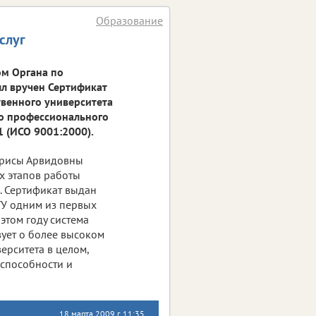
Образование
слуг
ом Органа по
л вручен Сертификат
твенного университета
го профессионального
 (ИСО 9001:2000).
арисы Арвидовны
х этапов работы
. Сертификат выдан
лГУ одним из первых
этом году система
вует о более высоком
ерситета в целом,
способности и
18 марта 2009 г. 11:35