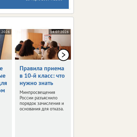
7.2026
14.07.2026
09.07.2026
е
Правила приема
Определен
ые
в 10-й класс: что
график каникул
для
нужно знать
в 2026/27
ом
учебном году
Минпросвещения
России разъяснило
Рекомендации с
порядок зачисления и
датами
основания для отказа.
Минпросвещения РФ
направило в регионы.