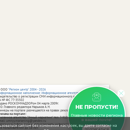
 ООО
"Регион центр" 2004 - 2026
нформационное наполнение: Информационное агентство vRossii.ru
видетельство о регистрации СМИ информационного агентства vRossii.ru
А № ФС 77‑35502
ыдано РОСКОМНАДЗОРом 04 марта 2009г.
НЕ ПРОПУСТИ!
 О. Главного редактора Нарыков А. Н.
аннеры на портале размещаются на правах рекламы.
еклама на портале:
Главные новости региона
екламное агентство "Умный маркетинг" тел. 7-910-267-70-40,
в вашей почте!
mail: umnyy.marketing@yandex.ru
тдельные публикации могут содержать информацию, не предназначенную
зоваться сайтом без изменения настроек, вы даете согласие на
ля пользователей до 18 лет.
ПОДПИСАТЬСЯ