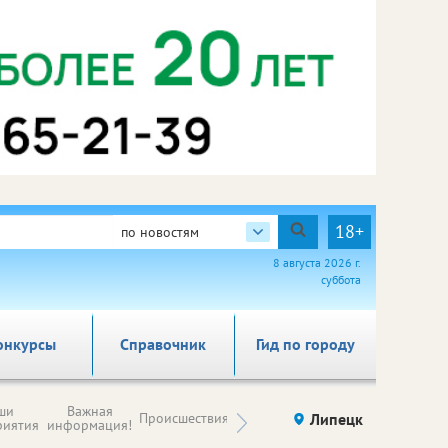
18+
по новостям
8 августа 2026 г.
суббота
онкурсы
Справочник
Гид по городу
Новости
ши
Важная
Происшествия
Здоровье
Липецк
компаний (на
риятия
информация!
правах
рекламы)