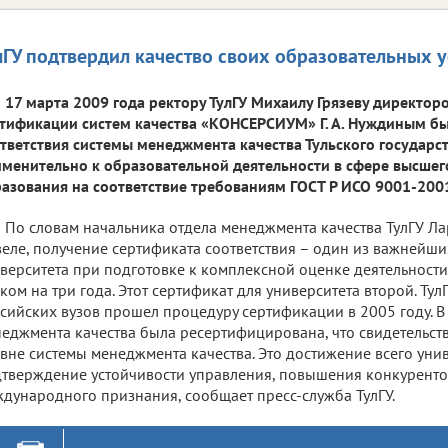
лГУ подтвердил качество своих образовательных у
17 марта 2009 года ректору ТулГУ Михаилу Грязеву директор
тификации систем качества «КОНСЕРСИУМ» Г. А. Нуждиным бы
тветствия системы менеджмента качества Тульского государс
менительно к образовательной деятельности в сфере высше
азования на соответствие требованиям ГОСТ Р ИСО 9001-2001
По словам начальника отдела менеджмента качества ТулГУ Л
еле, получение сертификата соответствия – один из важнейши
верситета при подготовке к комплексной оценке деятельности
ком на три года. Этот сертификат для университета второй. Ту
сийских вузов прошел процедуру сертификации в 2005 году. В 
еджмента качества была ресертифицирована, что свидетельст
вне системы менеджмента качества. Это достижение всего унив
тверждение устойчивости управления, повышения конкуренто
дународного признания, сообщает пресс-служба ТулГУ.