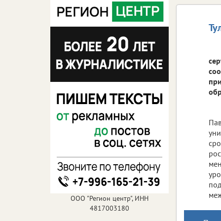
Ту
сер
соо
при
обр
Пав
уни
сро
рос
мен
уро
под
меж
ООО "Регион центр", ИНН
4817003180