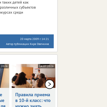
 таких детей как
 различных субъектов
нкурсах среди
20 марта 2009 г. 14:21
Автор публикации Кира Овечкина
7.2026
14.07.2026
09.07.2026
е
Правила приема
Определен
ые
в 10-й класс: что
график каникул
для
нужно знать
в 2026/27