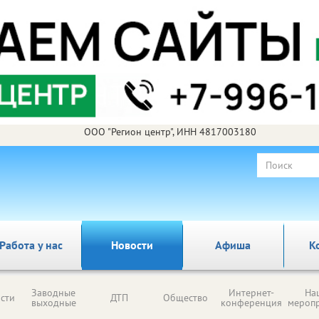
ООО "Регион центр", ИНН 4817003180
Работа у нас
Новости
Афиша
К
Заводные
Интернет-
На
сти
ДТП
Общество
выходные
конференция
мероп