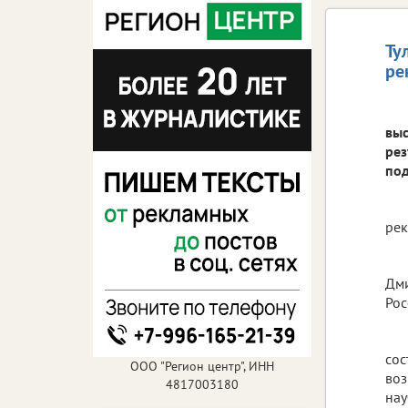
Ту
ре
выс
рез
под
рек
Дми
Рос
сос
ООО "Регион центр", ИНН
воз
4817003180
нау