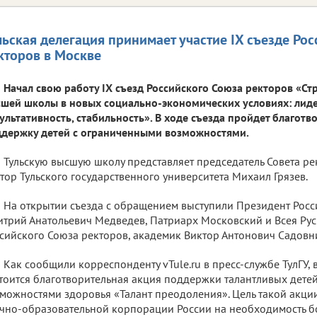
льская делегация принимает участие IX съезде Ро
кторов в Москве
Начал свою работу IX съезд Российского Союза ректоров «Ст
шей школы в новых социально-экономических условиях: лиде
ультативность, стабильность». В ходе съезда пройдет благотв
держку детей с ограниченными возможностями.
Тульскую высшую школу представляет председатель Совета рек
тор Тульского государственного университета Михаил Грязев.
На открытии съезда с обращением выступили Президент Рос
трий Анатольевич Медведев, Патриарх Московский и Всея Рус
сийского Союза ректоров, академик Виктор Антонович Садовн
Как сообщили корреспонденту vTule.ru в пресс-службе ТулГУ, 
тоится благотворительная акция поддержки талантливых дете
можностями здоровья «Талант преодоления». Цель такой акции
чно-образовательной корпорации России на необходимость б