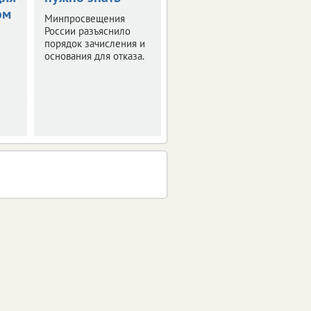
ом
учебном году
Минпросвещения
России разъяснило
Рекомендации с
порядок зачисления и
датами
основания для отказа.
Минпросвещения РФ
направило в регионы.