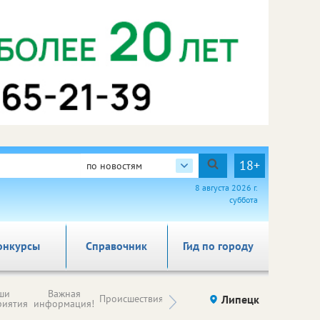
18+
по новостям
8 августа 2026 г.
суббота
онкурсы
Справочник
Гид по городу
Новости
ши
Важная
Происшествия
Здоровье
Липецк
компаний (на
риятия
информация!
правах
рекламы)