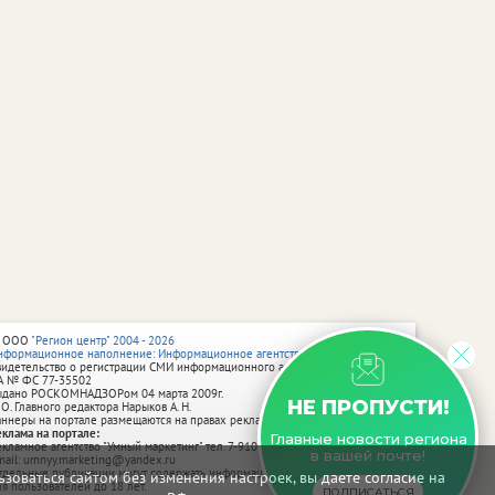
 ООО
"Регион центр" 2004 - 2026
нформационное наполнение: Информационное агентство vRossii.ru
видетельство о регистрации СМИ информационного агентства vRossii.ru
А № ФС 77‑35502
ыдано РОСКОМНАДЗОРом 04 марта 2009г.
НЕ ПРОПУСТИ!
 О. Главного редактора Нарыков А. Н.
аннеры на портале размещаются на правах рекламы.
еклама на портале:
Главные новости региона
екламное агентство "Умный маркетинг" тел. 7-910-267-70-40,
в вашей почте!
mail: umnyy.marketing@yandex.ru
тдельные публикации могут содержать информацию, не предназначенную
зоваться сайтом без изменения настроек, вы даете согласие на
ля пользователей до 18 лет.
ПОДПИСАТЬСЯ