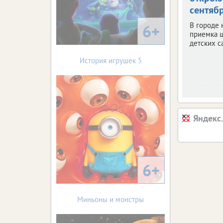
сентяб
В городе 
6+
приемка 
детских с
История игрушек 5
Яндекс
6+
Миньоны и монстры