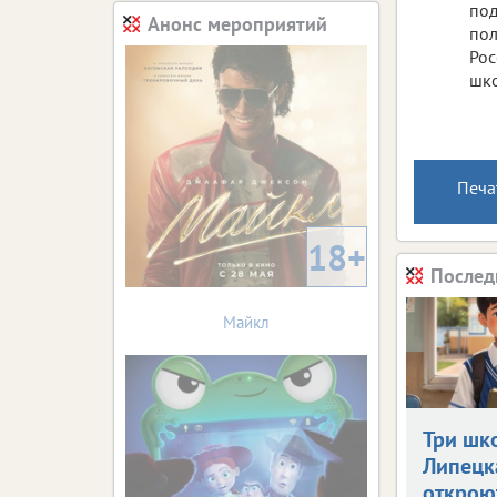
под
Анонс мероприятий
пол
Рос
шко
Печа
18+
Послед
Майкл
Три шк
Липецк
открою