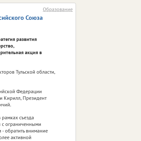
Образование
ссийского Союза
ратегия развития
рство,
орительная акция в
торов Тульской области,
сийской Федерации
и Кирилл, Президент
ичий.
в рамках съезда
й с ограниченными
 - обратить внимание
олее активной