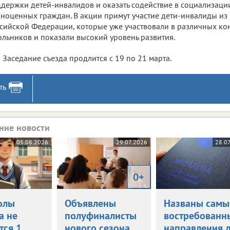
держки детей-инвалидов и оказать содействие в социализации
ноценных граждан. В акции примут участие дети-инвалиды из
сийской Федерации, которые уже участвовали в различных ко
льников и показали высокий уровень развития.
Заседание съезда продлится с 19 по 21 марта.
ть
ние новости
05.08.2026
29.07.2026
28.0
0+
олы
Объявлены
Названы самы
а не
полуфиналисты
востребованн
тся 1
нового сезона
направления 