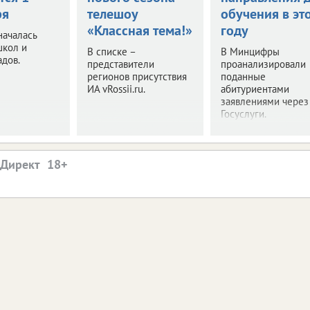
ря
телешоу
обучения в эт
«Классная тема!»
году
началась
школ и
В списке –
В Минцифры
адов.
представители
проанализировали
регионов присутствия
поданные
ИА vRossii.ru.
абитуриентами
заявлениями через
Госуслуги.
.Директ