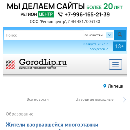
ООО "Регион центр", ИНН 4817003180
по новостям
9 августа 2026 г.
18+
воскресенье
Toggle
navigat
Липецк
Все новости
Заводные выходные
Образование
Жители взорвавшейся многоэтажки