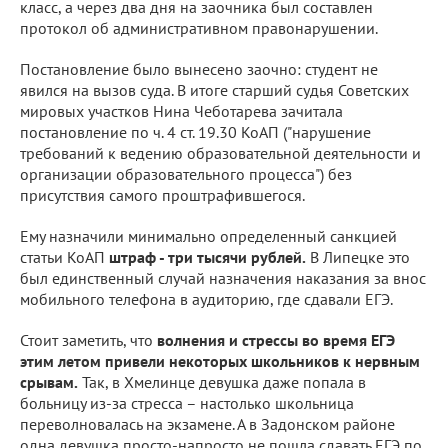
класс, а через два дня на заочника был составлен
протокол об административном правонарушении.
Постановление было вынесено заочно: студент не
явился на вызов суда. В итоге старший судья Советских
мировых участков Нина Чеботарева зачитала
постановление по ч. 4 ст. 19.30 КоАП ("нарушение
требований к ведению образовательной деятельности и
организации образовательного процесса") без
присутствия самого проштрафившегося.
Ему назначили минимально определенный санкцией
статьи КоАП
штраф - три тысячи рублей.
В Липецке это
был единственный случай назначения наказания за внос
мобильного телефона в аудиторию, где сдавали ЕГЭ.
Стоит заметить, что
волнения и стрессы во время ЕГЭ
этим летом привели некоторых школьников к нервным
срывам.
Так, в Хмелинце девушка даже попала в
больницу из-за стресса – настолько школьница
переволновалась на экзамене. А в Задонском районе
одна девушка просто-напросто не пошла сдавать ЕГЭ по