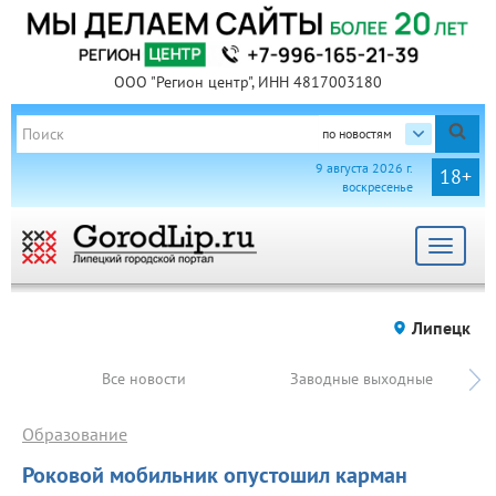
ООО "Регион центр", ИНН 4817003180
по новостям
9 августа 2026 г.
18+
воскресенье
Toggle
navigat
Липецк
Все новости
Заводные выходные
Образование
Роковой мобильник опустошил карман