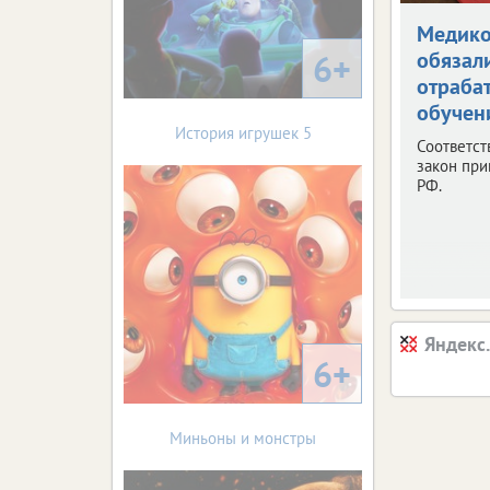
Медик
6+
обязал
отраба
обучен
История игрушек 5
Соответс
закон при
РФ.
Яндекс
6+
Миньоны и монстры