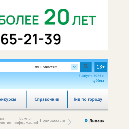
18+
по новостям
8 августа 2026 г.
суббота
онкурсы
Справочник
Гид по городу
Новости
ши
Важная
Происшествия
Здоровье
Липецк
компаний (на
риятия
информация!
правах
рекламы)