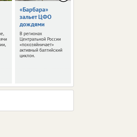
«Барбара»
Пособия для
зальет ЦФО
семей с детьми
дождями
проиндексируют
е,
В регионах
Подробности – в
сячи
Центральной России
нашем материале.
ии,
«похозяйничает»
активный балтийский
циклон.