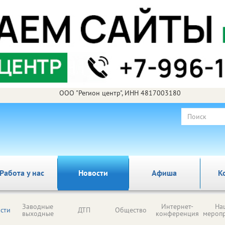
ООО "Регион центр", ИНН 4817003180
Работа у нас
Новости
Афиша
К
Заводные
Интернет-
На
сти
ДТП
Общество
выходные
конференция
мероп