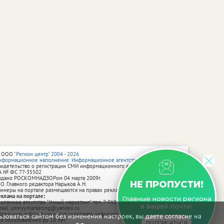
 ООО
"Регион центр" 2004 - 2026
нформационное наполнение: Информационное агентство vRossii.ru
видетельство о регистрации СМИ информационного агентства vRossii.ru
А № ФС 77‑35502
ыдано РОСКОМНАДЗОРом 04 марта 2009г.
НЕ ПРОПУСТИ!
 О. Главного редактора Нарыков А. Н.
аннеры на портале размещаются на правах рекламы.
еклама на портале:
Главные новости региона
екламное агентство "Умный маркетинг" тел. 7-910-267-70-40,
в вашей почте!
mail: umnyy.marketing@yandex.ru
тдельные публикации могут содержать информацию, не предназначенную
зоваться сайтом без изменения настроек, вы даете согласие на
ля пользователей до 18 лет.
ПОДПИСАТЬСЯ