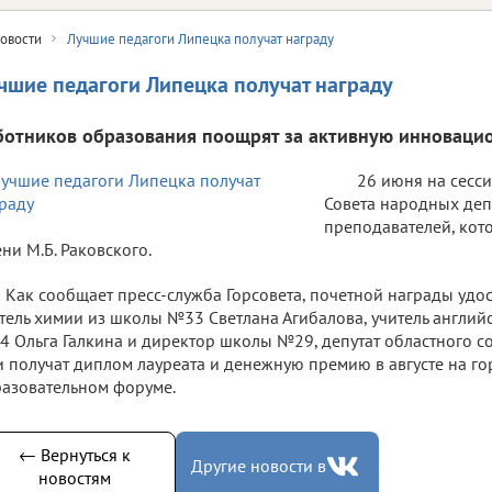
овости
Лучшие педагоги Липецка получат награду
чшие педагоги Липецка получат награду
ботников образования поощрят за активную инновацио
26 июня на сесс
Совета народных деп
преподавателей, кот
ни М.Б. Раковского.
Как сообщает пресс-служба Горсовета, почетной награды удос
тель химии из школы №33 Светлана Агибалова, учитель англий
 Ольга Галкина и директор школы №29, депутат областного с
 получат диплом лауреата и денежную премию в августе на г
азовательном форуме.
← Вернуться к
Другие новости в
новостям