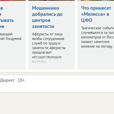
ов
Мошенники
Что принесет
и
добрались до
«Мелисса» в
тывать
центров
ЦФО
ие
занятости
Трагическое событи
случившееся за ты
твующий
Аферисты от лица
километров от Росс
нят Госдумой
якобы сотрудников
окажет заметное
служб по труду и
влияние на погоду.
занятости аферисты
предлагают
несуществующую
выплату.
.Директ