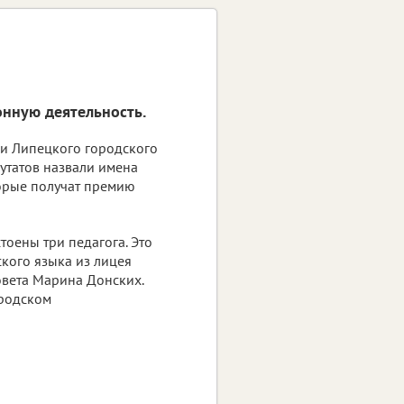
нную деятельность.
ии Липецкого городского
утатов назвали имена
орые получат премию
тоены три педагога. Это
ского языка из лицея
овета Марина Донских.
ородском