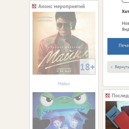
Анонс мероприятий
Хот
Нов
Янд
Печа
18+
Вернуть
Майкл
Послед