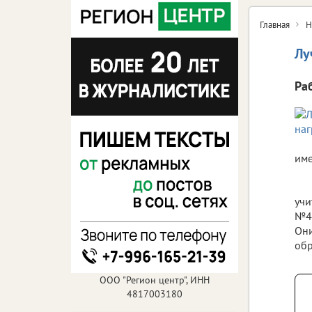
Главная
Н
Лу
Ра
име
учи
№44
Они
обр
ООО "Регион центр", ИНН
4817003180