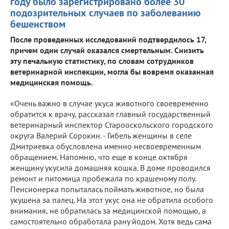
году было зарегистрировано более 30
подозрительных случаев по заболеванию
бешенством
После проведенных исследований подтвердилось 17,
причем один случай оказался смертельным. Снизить
эту печальную статистику, по словам сотрудников
ветеринарной инспекции, могла бы вовремя оказанная
медицинская помощь.
«Очень важно в случае укуса животного своевременно
обратится к врачу, рассказал главный государственный
ветеринарный инспектор Старооскольского городского
округа Валерий Сорокин. - Гибель женщины в селе
Дмитриевка обусловлена именно несвоевременным
обращением. Напомню, что еще в конце октября
женщину укусила домашняя кошка. В доме проводился
ремонт и питомица пробежала по крашеному полу.
Пенсионерка попыталась поймать животное, но была
укушена за палец. На этот укус она не обратила особого
внимания, не обратилась за медицинской помощью, а
самостоятельно обработала рану йодом. Хотя ведь сама