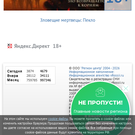
Зловещие мертвецы: Пекло
Яндекс.Директ
© ООО
"Регион центр" 2004 - 2026
Информационное наполнение:
Информационное агентство vRossii.ru
Свидетельство о регистрации СМИ
информационного агентства vRossii.ru
ИА № ФС 77‑35502
выдано РОСКОМНАДЗОРом 04 марта
2009г.
И. О. Главного редактора Нарыков А. Н.
Баннеры на портале размещаются на
НЕ ПРОПУСТИ!
правах рекламы.
Реклама на портале:
Главные новости региона
Рекламное агентство "Умный маркетинг"
тел. 7-910-267-70-40,
в вашей почте!
email: umnyy.marketing@yandex.ru
На этом сайте мы используем
cookie-файлы
. Вы можете прочитать о cookie-файлах или
Отдельные публикации могут содержать
изменить настройки браузера. Продолжая пользоваться сайтом без изменения настроек,
информацию, не предназначенную для
ПОДПИСАТЬСЯ
вы даете согласие на использование ваших cookie-файлов. Все собранные при помощи
пользователей до 18 лет.
cookie-файлов данные будут храниться на территории РФ.
Политика в отношении обработки