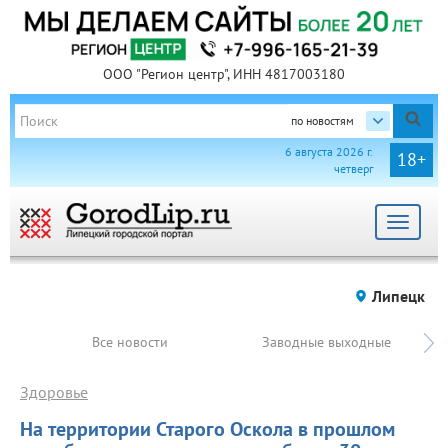
ООО "Регион центр", ИНН 4817003180
по новостям
6 августа 2026 г.
18+
четверг
Toggle
navigat
Липецк
Все новости
Заводные выходные
Здоровье
На территории Старого Оскола в прошлом