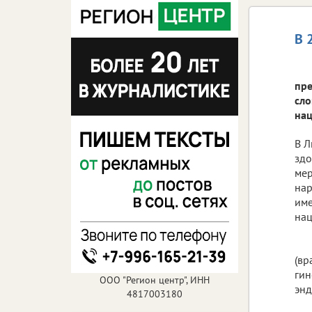
В 
пре
сло
нац
В Л
здо
мер
нар
име
нац
(вр
гин
ООО "Регион центр", ИНН
энд
4817003180