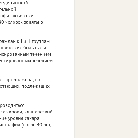
 медицинской
тельной
рофилактически
40 человек заняты в
аждан к I и II группам
ронические больные и
пенсированным течением
мпенсированным течением
ет продолжена, на
ботающих, подлежащих
проводиться
лиз крови, клинический
ние уровня сахара
ография (после 40 лет,