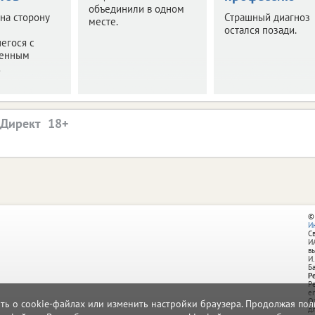
объединили в одном
 на сторону
Страшный диагноз
месте.
остался позади.
егося с
венным
.
.Директ
©
И
С
И
в
И.
Б
Р
Р
e
О
ать о cookie-файлах или изменить настройки браузера. Продолжая поль
д