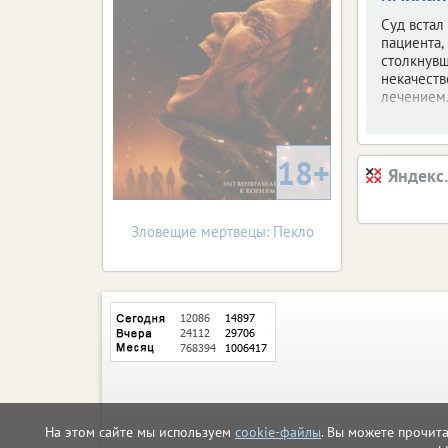
Суд встал
пациента,
столкнувш
некачест
лечением
18+
Яндекс
Зловещие мертвецы: Пекло
На этом сайте мы используем
cookie-файлы
. Вы можете прочит