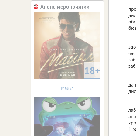
Анонс мероприятий
про
дис
обс
бюд
здо
час
заб
заб
18+
дан
Майкл
дис
лаб
ана
кро
1 р