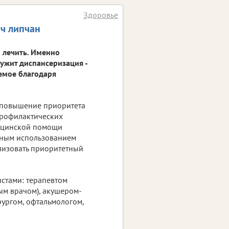
Здоровье
яч липчан
м лечить. Именно
ужит диспансеризация -
емое благодаря
а повышение приоритета
профилактических
дицинской помощи
вным использованием
ализовать приоритетный
стами: терапевтом
ым врачом), акушером-
рургом, офтальмологом,