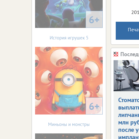
201
6+
Печа
История игрушек 5
Послед
Стомат
6+
выплат
липчан
млн ру
Миньоны и монстры
после 
имплан