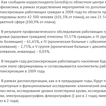
Как сообщили корреспонденту Gorodlip.ru областном центре
филактики, в рамках осуществления мероприятий по дополни
пансеризации работающих граждан в 2008 году по области п
ледованы всего 42 300 человек (101,3% от плана), из них 21 5
жетной сфере (100,9% от плана).
В результате профилактического обследования работающих гр
ровья (здоровые граждане) отнесены 35,57% граждан, к III (х
то болеющие) – 61,65%, к IV (хронические больные с субком
олевания) – 2,75%, к V группе (хронические больные с деко
олевания, инвалиды) – 0,03%.
В текущем году диспансеризация работающего населения буд
ном этапе сформированы и согласовываются контингенты ра
пансеризации в 2009 году.
В рамках диспансеризации, как и в предыдущие годы, будут 
ораторные и функциональные исследования: клинический ана
лиз мочи, исследование уровня холестерина крови, исследова
ви, электрокардиография, флюорография (1 раз в 2 года), мамм
аз в 2 года).