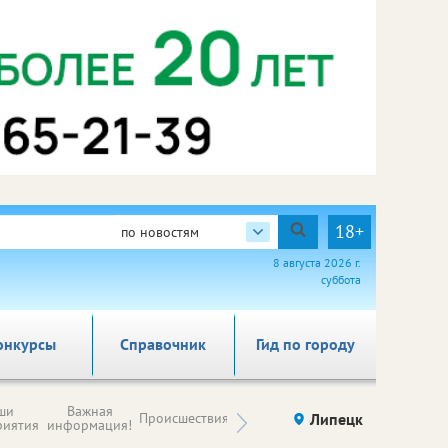
18+
по новостям
8 августа 2026 г.
суббота
онкурсы
Справочник
Гид по городу
Новости
ши
Важная
Происшествия
Здоровье
Липецк
компаний (на
риятия
информация!
правах
рекламы)