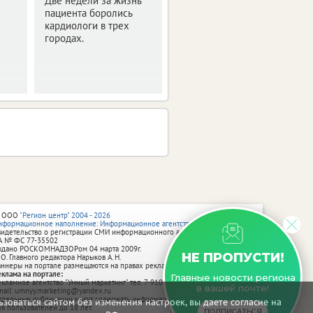
Две недели за жизнь
врожденным
пациента боролись
параличом
кардиологи в трех
мимической
городах.
мускулатуры.
 ООО
"Регион центр" 2004 - 2026
нформационное наполнение: Информационное агентство vRossii.ru
видетельство о регистрации СМИ информационного агентства vRossii.ru
А № ФС 77‑35502
ыдано РОСКОМНАДЗОРом 04 марта 2009г.
НЕ ПРОПУСТИ!
 О. Главного редактора Нарыков А. Н.
аннеры на портале размещаются на правах рекламы.
еклама на портале:
Главные новости региона
екламное агентство "Умный маркетинг" тел. 7-910-267-70-40,
в вашей почте!
mail: umnyy.marketing@yandex.ru
тдельные публикации могут содержать информацию, не предназначенную
зоваться сайтом без изменения настроек, вы даете согласие на
ля пользователей до 18 лет.
ПОДПИСАТЬСЯ