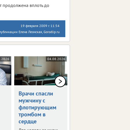
т продолжена вплоть до
19 февраля 2009 г. 11:54
публикации Елена Леонская, Gorodlip.ru
8.2026
04.08.2026
31.07.2026
Врачи спасли
Врачи вернули
мужчину с
липчанке
флотирующим
красоту лица и
тромбом в
четкость речи
сердце
Пациентка долгие
годы страдала