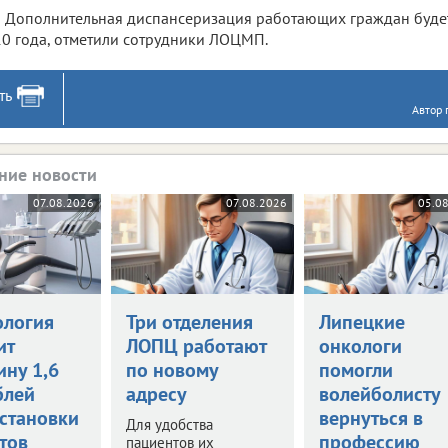
Дополнительная диспансеризация работающих граждан буде
0 года, отметили сотрудники ЛОЦМП.
ть
Автор 
ние новости
07.08.2026
07.08.2026
05.0
ология
Три отделения
Липецкие
ит
ЛОПЦ работают
онкологи
ину 1,6
по новому
помогли
блей
адресу
волейболисту
установки
вернуться в
Для удобства
тов
профессию
пациентов их