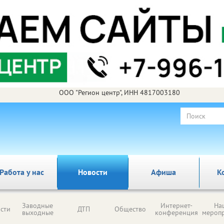
ООО "Регион центр", ИНН 4817003180
Работа у нас
Новости
Афиша
К
Заводные
Интернет-
На
сти
ДТП
Общество
выходные
конференция
мероп