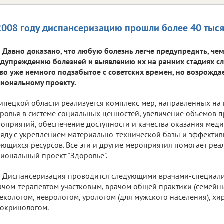
2008 году диспансеризацию прошли более 40 тыс
Давно доказано, что любую болезнь легче предупредить, че
дупреждению болезней и выявлению их на ранних стадиях сл
во уже немного подзабытое с советских времен, но возрожда
иональному проекту.
ипецкой области реализуется комплекс мер, направленных н
ровья в системе социальных ценностей, увеличение объемов 
оприятий, обеспечение доступности и качества оказания ме
яду с укреплением материально-технической базы и эффекти
ющихся ресурсов. Все эти и другие мероприятия помогает ре
иональный проект "Здоровье".
Диспансеризация проводится следующими врачами-специали
ачом-терапевтом участковым, врачом общей практики (семейн
екологом, неврологом, урологом (для мужского населения), хи
окринологом.