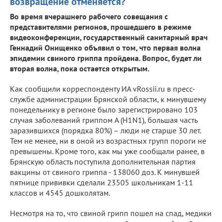
возвращение отменяется?
Во время вчерашнего рабочего совещания с
представителями регионов, прошедшего в режиме
видеоконференции, государственный санитарный врач
Геннадий Онищенко объявил о том, что первая волна
эпидемии свиного гриппа пройдена. Вопрос, будет ли
вторая волна, пока остается открытым.
Как сообщили корреспонденту ИА vRossii.ru в пресс-
службе администрации Брянской области, к минувшему
понедельнику в регионе было зарегистрировано 103
случая заболеваний гриппом A (H1N1), большая часть
заразившихся (порядка 80%) – люди не старше 30 лет.
Тем не менее, ни в оной из возрастных групп пороги не
превышены. Кроме того, как мы уже сообщали ранее, в
Брянскую область поступила дополнительная партия
вакцины от свиного гриппа - 138060 доз. К минувшей
пятнице прививки сделали 23505 школьникам 1-11
классов и 4545 дошколятам.
Несмотря на то, что свиной грипп пошел на спад, медики