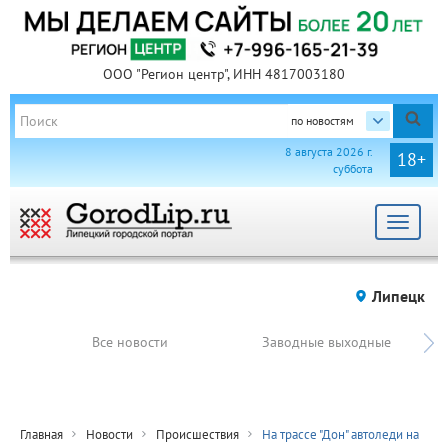
ООО "Регион центр", ИНН 4817003180
по новостям
8 августа 2026 г.
18+
суббота
Toggle
navigat
Липецк
Все новости
Заводные выходные
Главная
Новости
Происшествия
На трассе "Дон" автоледи на