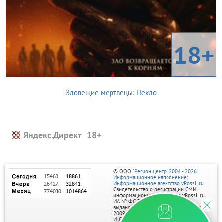
18+
Зловещие мертвецы: Пекло
Яндекс.Директ
© ООО
"Регион центр" 2004 - 2026
Информационное наполнение:
Информационное агентство vRossii.ru
Свидетельство о регистрации СМИ
информационного агентства vRossii.ru
ИА № ФС 77‑35502
выдано РОСКОМНАДЗОРом 04 марта
2009г.
И. О. Главного редактора Нарыков А. Н.