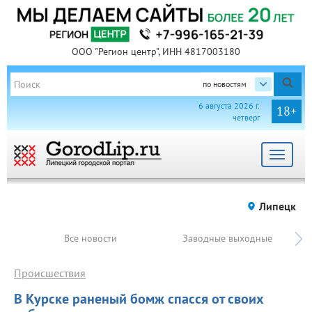
ООО "Регион центр", ИНН 4817003180
по новостям
6 августа 2026 г.
18+
четверг
Toggle
navigat
Липецк
Все новости
Заводные выходные
Происшествия
В Курске раненый бомж спасся от своих