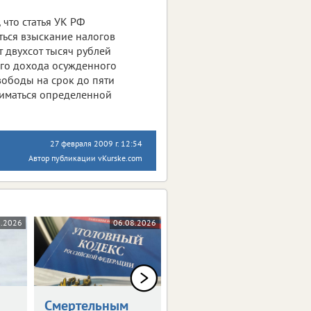
что статья УК РФ
ться взыскание налогов
 двухсот тысяч рублей
ого дохода осужденного
вободы на срок до пяти
ниматься определенной
27 февраля 2009 г. 12:54
Автор публикации vKurske.com
8.2026
06.08.2026
04.08.2026
Смертельным
Двое липчан