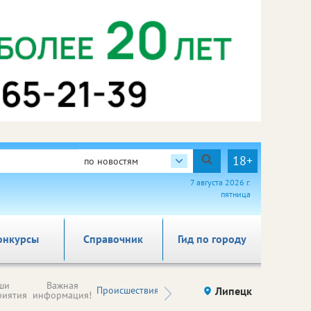
18+
по новостям
7 августа 2026 г.
пятница
онкурсы
Справочник
Гид по городу
Новости
ши
Важная
Происшествия
Здоровье
Липецк
компаний (на
риятия
информация!
правах
рекламы)