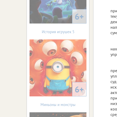
при
6+
тек
ден
нал
История игрушек 5
сум
нах
уп
пре
упл
суд
6+
иск
акт
при
низ
Миньоны и монстры
коо
сре