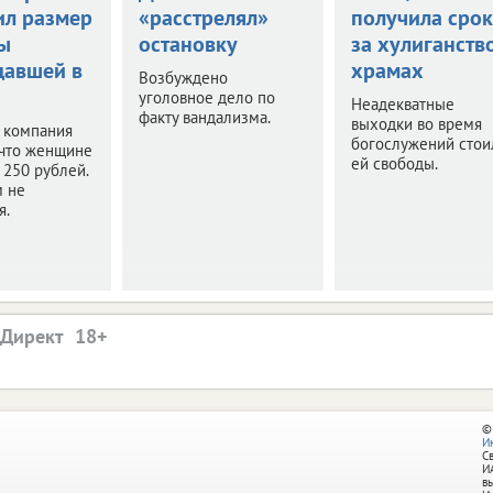
ил размер
«расстрелял»
получила срок
ы
остановку
за хулиганств
давшей в
храмах
Возбуждено
уголовное дело по
Неадекватные
факту вандализма.
выходки во время
 компания
богослужений стои
 что женщине
ей свободы.
250 рублей.
м не
я.
.Директ
©
И
С
И
в