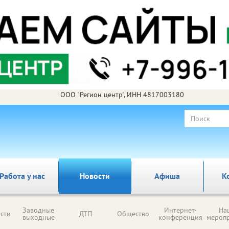
ООО "Регион центр", ИНН 4817003180
Работа у нас
Новости
Афиша
К
Заводные
Интернет-
На
сти
ДТП
Общество
выходные
конференция
мероп