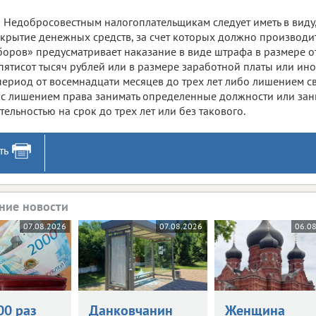
Недобросовестным налогоплательщикам следует иметь в виду, 
крытие денежных средств, за счет которых должно производи
боров» предусматривает наказание в виде штрафа в размере от
пятисот тысяч рублей или в размере заработной платы или ин
период от восемнадцати месяцев до трех лет либо лишением с
 с лишением права занимать определенные должности или за
тельностью на срок до трех лет или без такового.
ть
ние новости
07.08.2026
07.08.2026
06.0
00 раз
Данковчанин
Женщина