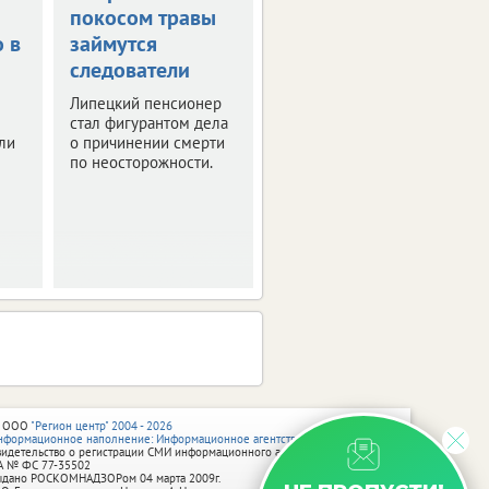
покосом травы
стали жертвами
о в
займутся
«тихой охоты»
следователи
В Липецкой области
уже два смертельных
Липецкий пенсионер
отравления грибами.
стал фигурантом дела
ли
о причинении смерти
по неосторожности.
 ООО
"Регион центр" 2004 - 2026
нформационное наполнение: Информационное агентство vRossii.ru
видетельство о регистрации СМИ информационного агентства vRossii.ru
А № ФС 77‑35502
ыдано РОСКОМНАДЗОРом 04 марта 2009г.