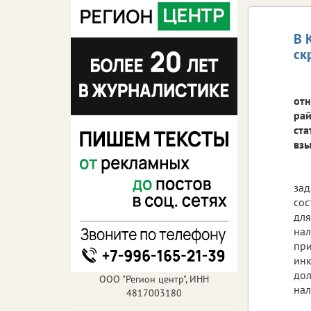
В 
ск
отн
рай
ста
взы
зад
сос
для
нал
при
инк
дол
ООО "Регион центр", ИНН
нал
4817003180