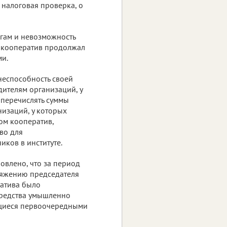
налоговая проверка, о
огам и невозможность
, кооператив продолжал
ми.
неспособность своей
дителям организаций, у
 перечислять суммы
низаций, у которых
ом кооператив,
во для
иков в институте.
овлено, что за период
оряжению председателя
ратива было
средства умышленно
ющиеся первоочередными