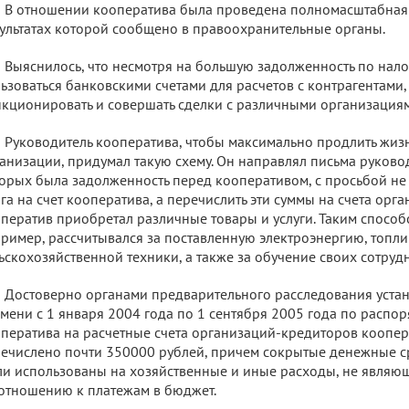
В отношении кооператива была проведена полномасштабная 
ультатах которой сообщено в правоохранительные органы.
Выяснилось, что несмотря на большую задолженность по нал
ьзоваться банковскими счетами для расчетов с контрагентами
кционировать и совершать сделки с различными организация
Руководитель кооператива, чтобы максимально продлить жиз
анизации, придумал такую схему. Он направлял письма руково
орых была задолженность перед кооперативом, с просьбой не
га на счет кооператива, а перечислить эти суммы на счета орга
ператив приобретал различные товары и услуги. Таким способ
ример, рассчитывался за поставленную электроэнергию, топли
ьскохозяйственной техники, а также за обучение своих сотрудн
Достоверно органами предварительного расследования устан
мени с 1 января 2004 года по 1 сентября 2005 года по расп
ператива на расчетные счета организаций-кредиторов коопе
ечислено почти 350000 рублей, причем сокрытые денежные 
и использованы на хозяйственные и иные расходы, не явля
отношению к платежам в бюджет.