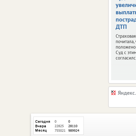
увелич
выплат
постра
ДТП
Страховая
почитала,
положено 
Суд с эти
согласилс
Яндекс