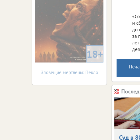
«Со
и с
до 
за 
лет
дея
18+
Печа
Зловещие мертвецы: Пекло
Послед
Суд в 8