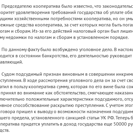
Председателю кооператива было известно, что законодательс
оритет удовлетворения требований государства об уплате об
ущими хозяйственными потребностями кооператива, но он у
ежные средства кооператива, за счет которых могла быть пог
огам и сборам. Из-за его действий налоговый орган был лише
му недоимки по налогам и сборам в установленном порядке.
По данному факту было возбуждено уголовное дело. В насто
одится в состоянии банкротства, его деятельностью руководи
равляющий.
Судом подсудимый признан виновным в совершении инкрим
ступления. В ходе рассмотрения уголовного дела он за счет св
атил в пользу кооператива сумму, которая по его вине была со
 принял во внимание как обстоятельство, смягчающее наказани
лючительно положительные характеристики подсудимого, отсут
ивное способствование раскрытию преступления. С учетом этог
говора пришел к выводу о возможности назначения подсудим
шего предела, установленного санкцией статьи УК РФ. Теперь
ператива придется уплатить в доход государства еще 50000 р
дств.