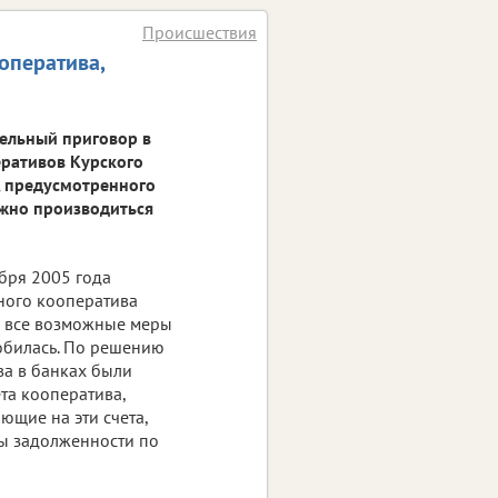
Происшествия
оператива,
ельный приговор в
еративов Курского
, предусмотренного
лжно производиться
ября 2005 года
ного кооператива
а все возможные меры
добилась. По решению
ва в банках были
та кооператива,
ющие на эти счета,
ты задолженности по