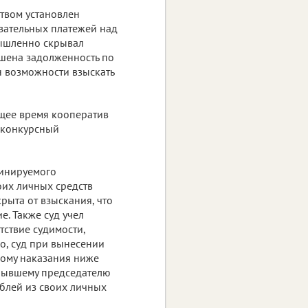
твом установлен
язательных платежей над
мышленно скрывал
ашена задолженность по
н возможности взыскать
ящее время кооператив
т конкурсный
инируемого
оих личных средств
крыта от взыскания, что
е. Также суд учел
ствие судимости,
о, суд при вынесении
ому наказания ниже
 бывшему председателю
ублей из своих личных