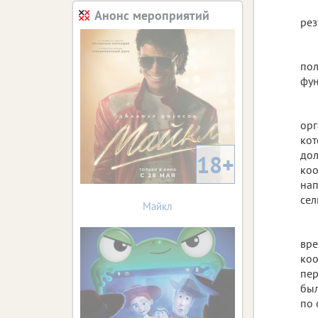
Анонс мероприятий
рез
пол
фун
орг
кот
дол
18+
коо
нап
сел
Майкл
вре
коо
пер
был
по 