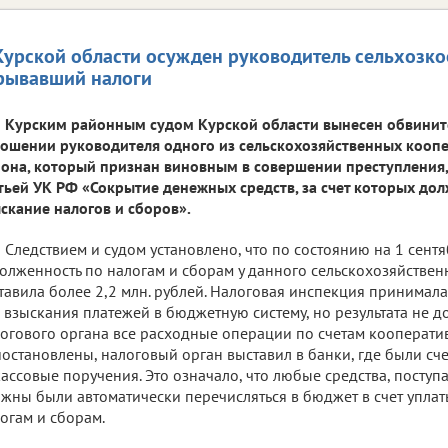
Курской области осужден руководитель сельхозко
рывавший налоги
Курским районным судом Курской области вынесен обвинит
ошении руководителя одного из сельскохозяйственных кооп
она, который признан виновным в совершении преступления
тьей УК РФ «Сокрытие денежных средств, за счет которых до
скание налогов и сборов».
Следствием и судом установлено, что по состоянию на 1 сент
олженность по налогам и сборам у данного сельскохозяйствен
тавила более 2,2 млн. рублей. Налоговая инспекция принимал
 взыскания платежей в бюджетную систему, но результата не 
огового органа все расходные операции по счетам кооперати
остановлены, налоговый орган выставил в банки, где были сче
ассовые поручения. Это означало, что любые средства, поступа
жны были автоматически перечисляться в бюджет в счет упла
огам и сборам.