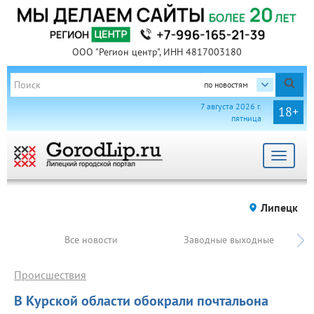
ООО "Регион центр", ИНН 4817003180
по новостям
7 августа 2026 г.
18+
пятница
Toggle
navigat
Липецк
Все новости
Заводные выходные
Происшествия
В Курской области обокрали почтальона