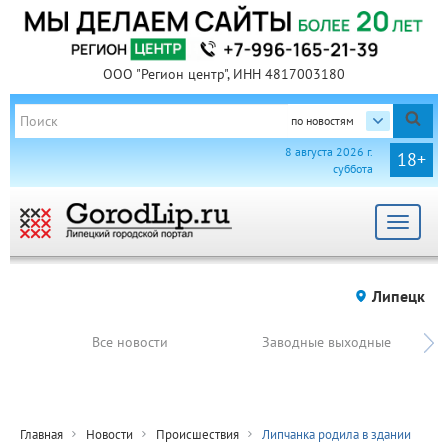
ООО "Регион центр", ИНН 4817003180
по новостям
8 августа 2026 г.
18+
суббота
Toggle
navigat
Липецк
Все новости
Заводные выходные
Главная
Новости
Происшествия
Липчанка родила в здании