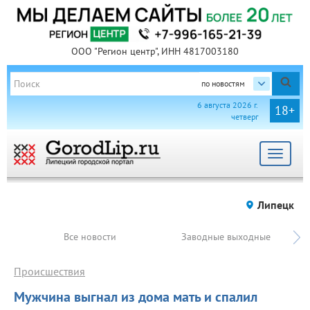
ООО "Регион центр", ИНН 4817003180
по новостям
6 августа 2026 г.
18+
четверг
Toggle
navigat
Липецк
Все новости
Заводные выходные
Происшествия
Мужчина выгнал из дома мать и спалил