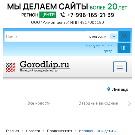
ООО "Регион центр", ИНН 4817003180
по новостям
5 августа 2026 г.
18+
среда
Toggle
navigat
Липецк
Все новости
Заводные выходные
Главная
Новости
Происшествия
Истощенными детьми