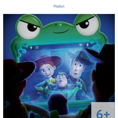
Майкл
6+