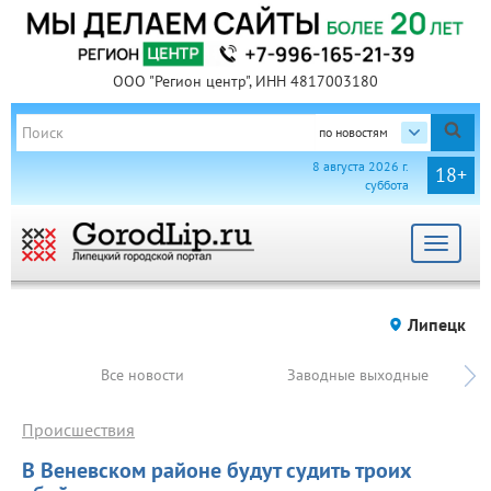
ООО "Регион центр", ИНН 4817003180
по новостям
8 августа 2026 г.
18+
суббота
Toggle
navigat
Липецк
Все новости
Заводные выходные
Происшествия
В Веневском районе будут судить троих