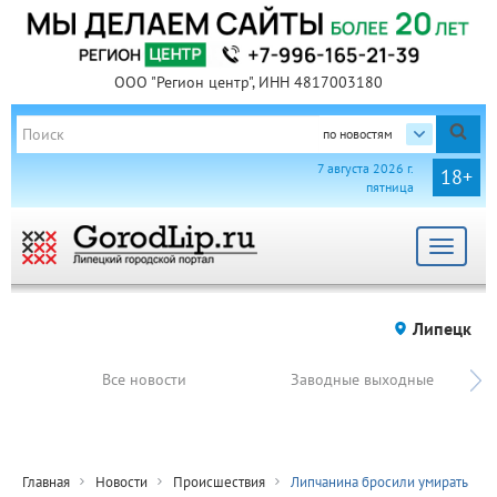
ООО "Регион центр", ИНН 4817003180
по новостям
7 августа 2026 г.
18+
пятница
Toggle
navigat
Липецк
Все новости
Заводные выходные
Главная
Новости
Происшествия
Липчанина бросили умирать