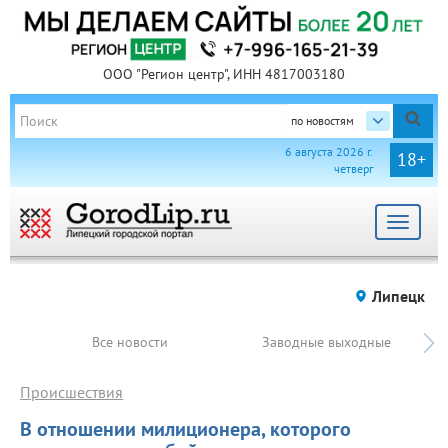
ООО "Регион центр", ИНН 4817003180
по новостям
6 августа 2026 г.
18+
четверг
Toggle
navigat
Липецк
Все новости
Заводные выходные
Происшествия
В отношении милиционера, которого