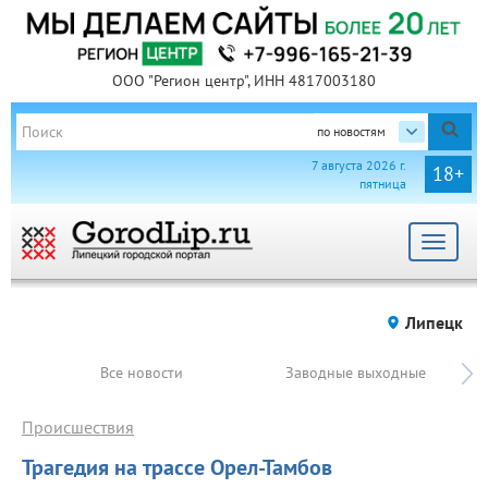
ООО "Регион центр", ИНН 4817003180
по новостям
7 августа 2026 г.
18+
пятница
Toggle
navigat
Липецк
Все новости
Заводные выходные
Происшествия
Трагедия на трассе Орел-Тамбов