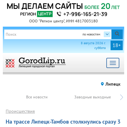
ООО "Регион центр", ИНН 4817003180
по новостям
8 августа 2026 г.
18+
суббота
Toggle
navigat
Липецк
Все новости
Заводные выходные
Происшествия
На трассе Липецк-Тамбов столкнулись сразу 3