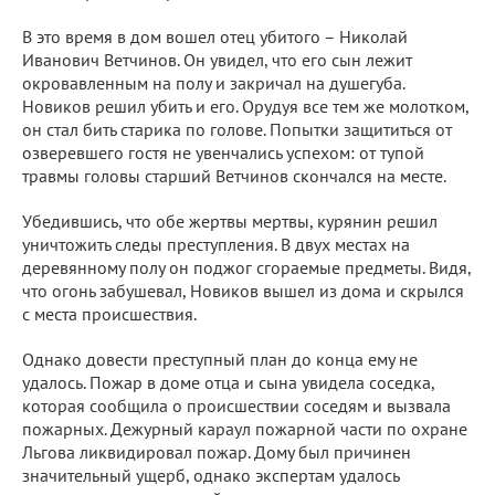
В это время в дом вошел отец убитого – Николай
Иванович Ветчинов. Он увидел, что его сын лежит
окровавленным на полу и закричал на душегуба.
Новиков решил убить и его. Орудуя все тем же молотком,
он стал бить старика по голове. Попытки защититься от
озверевшего гостя не увенчались успехом: от тупой
травмы головы старший Ветчинов скончался на месте.
Убедившись, что обе жертвы мертвы, курянин решил
уничтожить следы преступления. В двух местах на
деревянному полу он поджог сгораемые предметы. Видя,
что огонь забушевал, Новиков вышел из дома и скрылся
с места происшествия.
Однако довести преступный план до конца ему не
удалось. Пожар в доме отца и сына увидела соседка,
которая сообщила о происшествии соседям и вызвала
пожарных. Дежурный караул пожарной части по охране
Льгова ликвидировал пожар. Дому был причинен
значительный ущерб, однако экспертам удалось