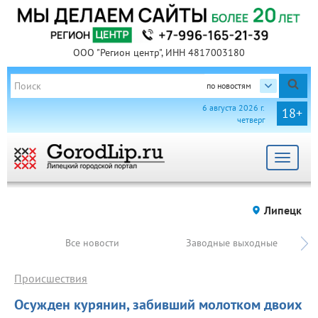
ООО "Регион центр", ИНН 4817003180
по новостям
6 августа 2026 г.
18+
четверг
Toggle
navigat
Липецк
Все новости
Заводные выходные
Происшествия
Осужден курянин, забивший молотком двоих