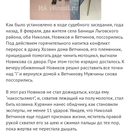
Как было установлено в ходе судебного заседания, года
назад, 8 февраля, два жителя села Банищи Льговского
района, оба Николая, Новиков и Ветчинов, поссорились.
Под действием горячительного напитка конфликт
перерос в драку. Хозяин дома Ветчинов, его племянник,
пришедший помогать дяде чинить мотоцикл, выгнали
Новикова со двора. При этом гостю изрядно досталось. К
вечеру обиженный Новиков решил расставить все точки
над "i" и вернулся домой к Ветчинову. Мужчины снова
поссорились.
В этот раз Новиков не стал дожидаться, когда ему
"накостыляют", и, схватив лежащий на полу молоток, стал
бить хозяина. Курянин нанес обидчику, как становили
эксперты, не менее 11 ударов. Увидев, что Николай
Ветчинов еще подает признаки жизни, мститель правой
рукой схватил его за шею и сжимал пальцы до тех пор,
пока жертва не перестала дышать.