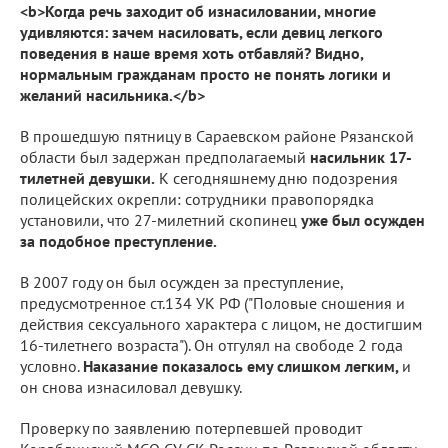
<b>Когда речь заходит об изнасиловании, многие
удивляются: зачем насиловать, если девиц легкого
поведения в наше время хоть отбавляй? Видно,
нормальным гражданам просто не понять логики и
желаний насильника.</b>
В прошедшую пятницу в Сараевском районе Рязанской
области был задержан предполагаемый
насильник 17-
тилетней девушки.
К сегодняшнему дню подозрения
полицейских окрепли: сотрудники правопорядка
установили, что 27-милетний скопинец
уже был осужден
за подобное преступление.
В 2007 году он был осужден за преступление,
предусмотренное ст.134 УК РФ ("Половые сношения и
действия сексуального характера с лицом, не достигшим
16-тилетнего возраста"). Он отгулял на свободе 2 года
условно.
Наказание показалось ему слишком легким,
и
он снова изнасиловал девушку.
Проверку по заявлению потерпевшей проводит