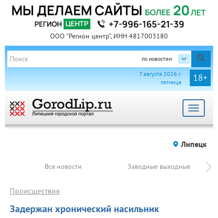
ООО "Регион центр", ИНН 4817003180
по новостям
7 августа 2026 г.
18+
пятница
Toggle
navigat
Липецк
Все новости
Заводные выходные
Происшествия
Задержан хронический насильник