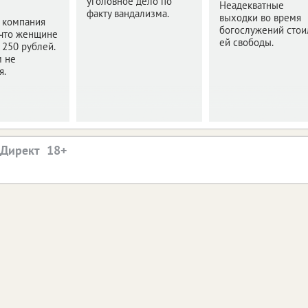
уголовное дело по
Неадекватные
факту вандализма.
выходки во время
 компания
богослужений стои
 что женщине
ей свободы.
250 рублей.
м не
я.
.Директ