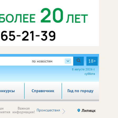
18+
по новостям
8 августа 2026 г.
суббота
онкурсы
Справочник
Гид по городу
Новости
ши
Важная
Происшествия
Здоровье
Липецк
компаний (на
риятия
информация!
правах
рекламы)