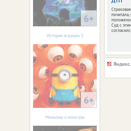
ДТП
Страховая
почитала,
6+
положено 
Суд с эти
согласилс
История игрушек 5
Яндекс
6+
Миньоны и монстры