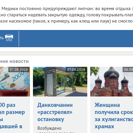
Медики постоянно предупреждают липчан: во время отдыха з
но стараться надевать закрытую одежду, голову покрывать пл
кое насекомое (такое, к примеру, как клещ или паук) не смогло
ть
ние новости
07.08.2026
07.08.2026
06.0
00 раз
Данковчанин
Женщина
ил размер
«расстрелял»
получила срок
ы
остановку
за хулиганств
давшей в
храмах
Возбуждено