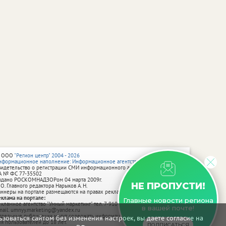
 ООО
"Регион центр" 2004 - 2026
нформационное наполнение: Информационное агентство vRossii.ru
видетельство о регистрации СМИ информационного агентства vRossii.ru
А № ФС 77‑35502
ыдано РОСКОМНАДЗОРом 04 марта 2009г.
НЕ ПРОПУСТИ!
 О. Главного редактора Нарыков А. Н.
аннеры на портале размещаются на правах рекламы.
еклама на портале:
Главные новости региона
екламное агентство "Умный маркетинг" тел. 7-910-267-70-40,
в вашей почте!
mail: umnyy.marketing@yandex.ru
тдельные публикации могут содержать информацию, не предназначенную
зоваться сайтом без изменения настроек, вы даете согласие на
ля пользователей до 18 лет.
ПОДПИСАТЬСЯ