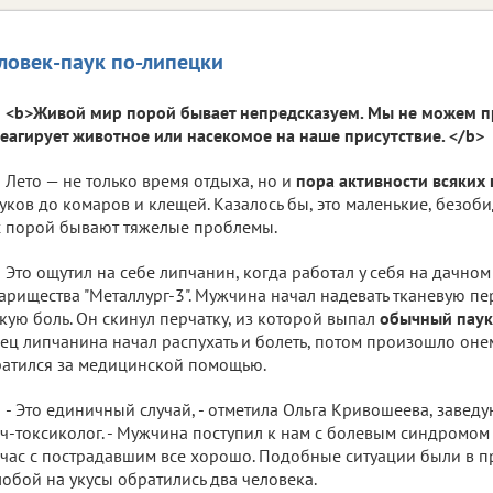
ловек-паук по-липецки
<b>Живой мир порой бывает непредсказуем. Мы не можем пр
еагирует животное или насекомое на наше присутствие. </b>
Лето — не только время отдыха, но и
пора активности всяких
уков до комаров и клещей. Казалось бы, это маленькие, безоби
 порой бывают тяжелые проблемы.
Это ощутил на себе липчанин, когда работал у себя на дачном
арищества "Металлург-3". Мужчина начал надевать тканевую пер
кую боль. Он скинул перчатку, из которой выпал
обычный паук
ец липчанина начал распухать и болеть, потом произошло оне
атился за медицинской помощью.
- Это единичный случай, - отметила Ольга Кривошеева, завед
ч-токсиколог. - Мужчина поступил к нам с болевым синдромом
час с пострадавшим все хорошо. Подобные ситуации были в п
обой на укусы обратились два человека.