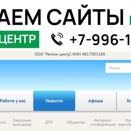
ООО "Регион центр", ИНН 4817003180
Работа у нас
Новости
Афиша
К
Заводные
Интернет-
На
сти
ДТП
Общество
выходные
конференция
мероп