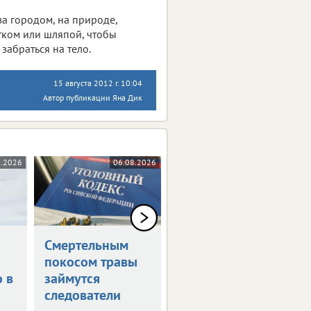
а городом, на природе,
атком или шляпой, чтобы
 забраться на тело.
15 августа 2012 г. 10:04
Автор публикации Яна Дик
8.2026
06.08.2026
04.08.2026
Смертельным
Двое липчан
покосом травы
стали жертвами
о в
займутся
«тихой охоты»
следователи
В Липецкой области