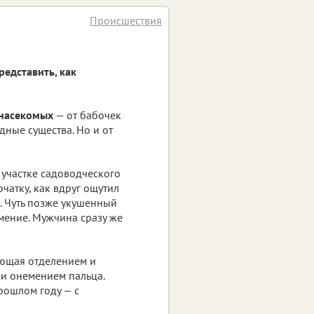
Происшествия
едставить, как
 насекомых
— от бабочек
дные существа. Но и от
 участке садоводческого
чатку, как вдруг ощутил
. Чуть позже укушенный
мение. Мужчина сразу же
ующая отделением и
 и онемением пальца.
рошлом году — с