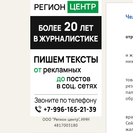
Че
отр
и ж
них
тов
рез
пал
обр
вра
ООО "Регион центр", ИНН
Сей
4817003180
жал