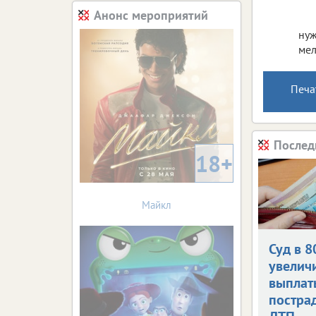
Анонс мероприятий
нуж
мел
Печа
Послед
18+
Майкл
Суд в 8
увелич
выплат
постра