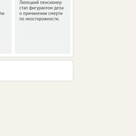
уже два смертельных
Липецкий пенсионер
отравления грибами.
стал фигурантом дела
ли
о причинении смерти
по неосторожности.