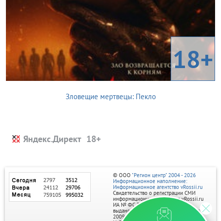
18+
Зловещие мертвецы: Пекло
Яндекс.Директ
© ООО
"Регион центр" 2004 - 2026
Информационное наполнение:
Информационное агентство vRossii.ru
Свидетельство о регистрации СМИ
информационного агентства vRossii.ru
ИА № ФС 77‑35502
выдано РОСКОМНАДЗОРом 04 марта
2009г.