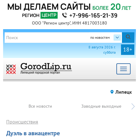
ООО "Регион центр", ИНН 4817003180
по новостям
8 августа 2026 г.
18+
суббота
Toggle
navigat
Липецк
Все новости
Заводные выходные
Происшествия
Дуэль в авиацентре