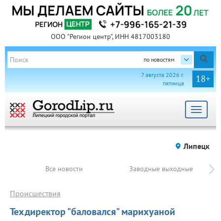
ООО "Регион центр", ИНН 4817003180
по новостям
7 августа 2026 г.
18+
пятница
Toggle
navigat
Липецк
Все новости
Заводные выходные
Происшествия
Техдиректор "баловался" марихуаной