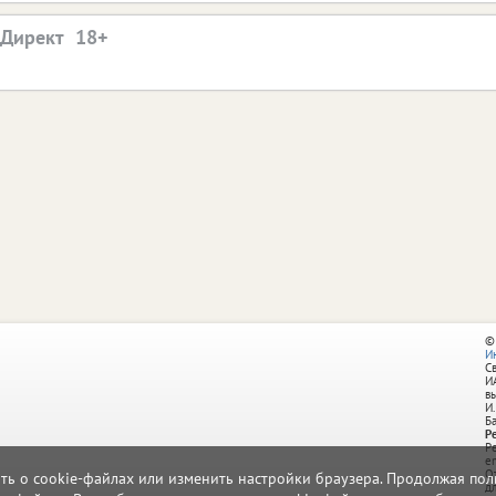
.Директ
©
И
С
И
в
И.
Б
Р
Р
e
О
ать о cookie-файлах или изменить настройки браузера. Продолжая поль
д