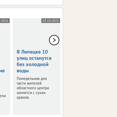
0.2021
25.10.2021
18.10.2021
В Липецке 10
В Липецке
улиц останутся
отключат
без холодной
холодную и
ие
воды
горячую воду
Понедельник для
Временные
части жителей
ограничения связаны с
областного центра
ремонтными
начнется с сухих
работами.
тели
кранов.