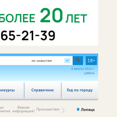
18+
по новостям
8 августа 2026 г.
суббота
онкурсы
Справочник
Гид по городу
Новости
ши
Важная
Происшествия
Здоровье
Липецк
компаний (на
риятия
информация!
правах
рекламы)