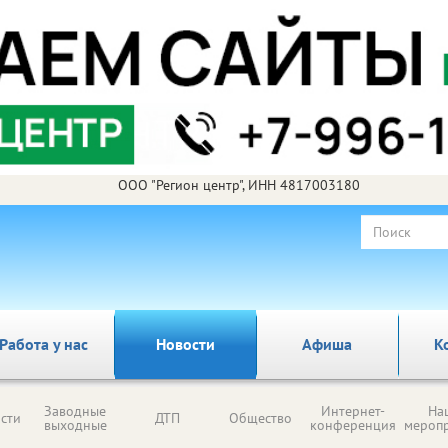
ООО "Регион центр", ИНН 4817003180
Работа у нас
Новости
Афиша
К
Заводные
Интернет-
На
сти
ДТП
Общество
выходные
конференция
мероп