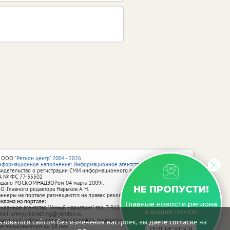
 ООО
"Регион центр" 2004 - 2026
нформационное наполнение: Информационное агентство vRossii.ru
видетельство о регистрации СМИ информационного агентства vRossii.ru
А № ФС 77‑35502
ыдано РОСКОМНАДЗОРом 04 марта 2009г.
НЕ ПРОПУСТИ!
 О. Главного редактора Нарыков А. Н.
аннеры на портале размещаются на правах рекламы.
еклама на портале:
Главные новости региона
екламное агентство "Умный маркетинг" тел. 7-910-267-70-40,
в вашей почте!
mail: umnyy.marketing@yandex.ru
тдельные публикации могут содержать информацию, не предназначенную
зоваться сайтом без изменения настроек, вы даете согласие на
ля пользователей до 18 лет.
ПОДПИСАТЬСЯ