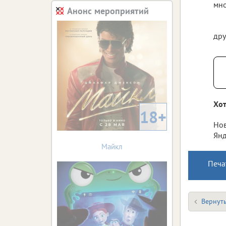
мно
Анонс мероприятий
дру
Хот
18+
Нов
Янд
Майкл
Печа
Вернуть