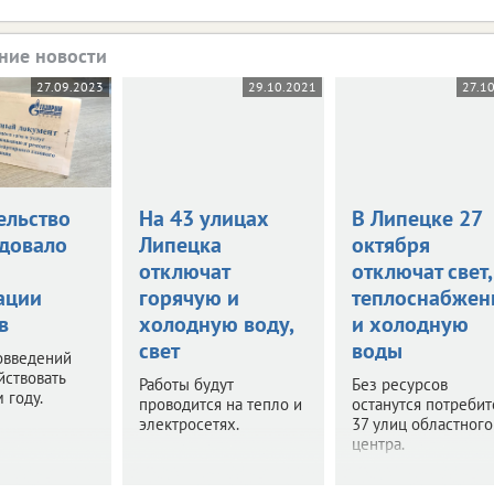
ние новости
27.09.2023
29.10.2021
27.1
ельство
На 43 улицах
В Липецке 27
довало
Липецка
октября
отключат
отключат свет,
ации
горячую и
теплоснабжен
в
холодную воду,
и холодную
свет
воды
овведений
йствовать
Работы будут
Без ресурсов
 году.
проводится на тепло и
останутся потреби
электросетях.
37 улиц областного
центра.