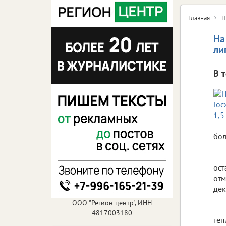
Главная
Н
На
ли
В 
бол
ост
отм
дек
ООО "Регион центр", ИНН
4817003180
теп