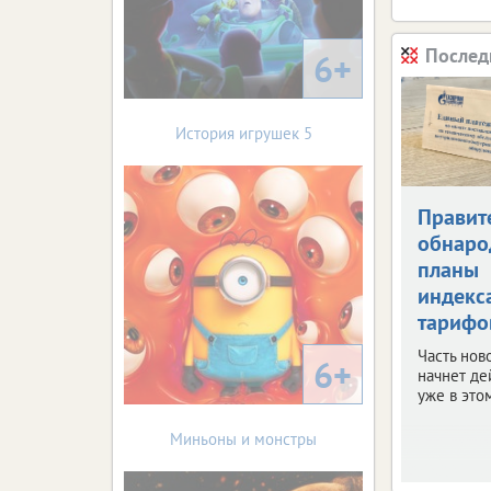
Послед
6+
История игрушек 5
Правит
обнаро
планы
индекс
тарифо
Часть нов
6+
начнет де
уже в этом
Миньоны и монстры