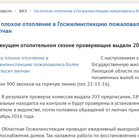
овости
ЖКХ
На плохое отопление в Госжилинспекцию пожаловались бо
 плохое отопление в Госжилинспекцию пожаловали
пчан
текущем отопительном сезоне проверяющие выдали 20
С наступлением 
Государственную жи
Липецкой области по
письменных жалоб на
ее 900 звонков на горячую линию (тел. 22-13-16).
В результате проверок комиссия выдала 203 предписания, 18
альные находятся на контроле и будут проверены в установле
етили в ведомстве, почти половина обращений от липчан прих
абрь 2016 года.
Областная Госжилинспекция проводит ежедневный выездной
лоснабжения домов. Так налажена работа по восстановлению 