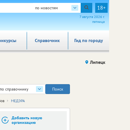
18+
по новостям
7 августа 2026 г.
пятница
онкурсы
Справочник
Гид по городу
Липецк
по справочнику
бов
МЕДЭРА
Добавить новую
организацию