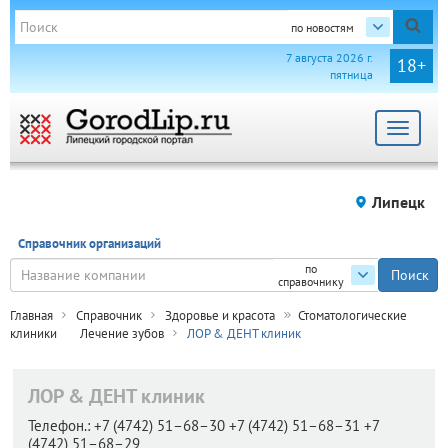
по новостям
7 августа 2026 г.
18+
пятница
Toggle
navigat
Липецк
Справочник организаций
по
справочнику
Главная
Справочник
Здоровье и красота
Стоматологические
клиники
Лечение зубов
ЛОР & ДЕНТ клиник
ЛОР & ДЕНТ клиник
Телефон.:
+7 (4742) 51–68–30 +7 (4742) 51–68–31 +7
(4742) 51–68–29