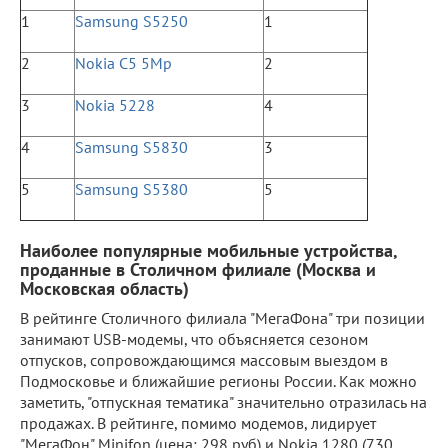
1
Samsung S5250
1
2
Nokia C5 5Mp
2
3
Nokia 5228
4
4
Samsung S5830
3
5
Samsung S5380
5
Наиболее популярные мобильные устройства,
проданные в Столичном филиале (Москва и
Московская область)
В рейтинге Столичного филиала "МегаФона" три позиции
занимают USB-модемы, что объясняется сезоном
отпусков, сопровождающимся массовым выездом в
Подмосковье и ближайшие регионы России. Как можно
заметить, "отпускная тематика" значительно отразилась на
продажах. В рейтинге, помимо модемов, лидирует
"МегаФон" Minifon (цена: 298 руб) и Nokia 1280 (730