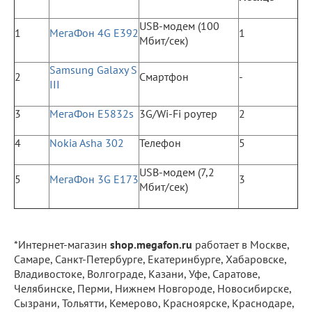
USB-модем (100
1
МегаФон 4G E392
1
Мбит/сек)
Samsung Galaxy S
2
Смартфон
-
III
3
МегаФон E5832s
3G/Wi-Fi роутер
2
4
Nokia Asha 302
Телефон
5
USB-модем (7,2
5
МегаФон 3G E173
3
Мбит/сек)
*Интернет-магазин
shop
.
megafon
.
ru
работает в Москве,
Самаре, Санкт-Петербурге, Екатеринбурге, Хабаровске,
Владивостоке, Волгограде, Казани, Уфе, Саратове,
Челябинске, Перми, Нижнем Новгороде, Новосибирске,
Сызрани, Тольятти, Кемерово, Красноярске, Краснодаре,