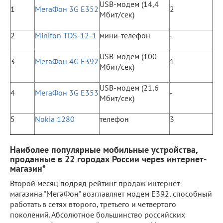
USB-модем (14,4
1
МегаФон 3G E352
2
Мбит/сек)
2
Minifon TDS-12-1
мини-телефон
-
USB-модем (100
3
МегаФон 4G E392
1
Мбит/сек)
USB-модем (21,6
4
МегаФон 3G E353
-
Мбит/сек)
5
Nokia 1280
телефон
3
Наиболее популярные мобильные устройства,
проданные в 22 городах России через интернет-
магазин*
Второй месяц подряд рейтинг продаж интернет-
магазина "МегаФон" возглавляет модем E392, способный
работать в сетях второго, третьего и четвертого
поколений. Абсолютное большинство российских