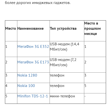
более дорогих имиджевых гаджетов.
Место в
Место
Наименование
Тип устройства
прошлом
месяце
USB-модем (14,4
1
МегаФон 3G E352
1
Мбит/сек)
USB-модем (7,2
2
МегаФон 3G E173
2
Мбит/сек)
3
Nokia 1280
телефон
3
4
Nokia 100
телефон
5
5
Minifon TDS-12-1
мини-телефон
-