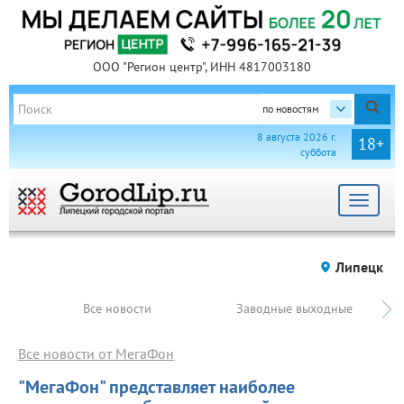
ООО "Регион центр", ИНН 4817003180
по новостям
8 августа 2026 г.
18+
суббота
Toggle
navigat
Липецк
Все новости
Заводные выходные
Все новости от МегаФон
"МегаФон" представляет наиболее