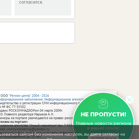
согласился.
 ООО
"Регион центр" 2004 - 2026
нформационное наполнение: Информационное агентство vRossii.ru
видетельство о регистрации СМИ информационного агентства vRossii.ru
А № ФС 77‑35502
ыдано РОСКОМНАДЗОРом 04 марта 2009г.
НЕ ПРОПУСТИ!
 О. Главного редактора Нарыков А. Н.
аннеры на портале размещаются на правах рекламы.
еклама на портале:
Главные новости региона
екламное агентство "Умный маркетинг" тел. 7-910-267-70-40,
в вашей почте!
mail: umnyy.marketing@yandex.ru
тдельные публикации могут содержать информацию, не предназначенную
зоваться сайтом без изменения настроек, вы даете согласие на
ля пользователей до 18 лет.
ПОДПИСАТЬСЯ