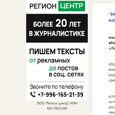
"М
ко
мош
або
</b
обр
вне
кор
сре
уст
исп
ООО "Регион центр", ИНН
инс
4817003180
тел