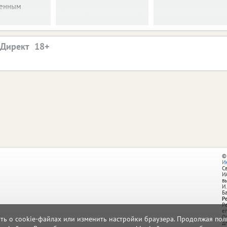
венным
.
.Директ
©
И
С
И
в
И.
Б
Р
Р
e
О
ать о cookie-файлах или изменить настройки браузера. Продолжая поль
д