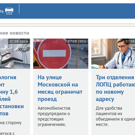
ть
ние новости
07.08.2026
07.08.2026
07.08
ология
На улице
Три отделения
ит
Московской на
ЛОПЦ работаю
ину 1,6
месяц ограничат
по новому
блей
проезд
адресу
установки
Автомобилистов
Для удобства
тов
предупредили о
пациентов их
предстоящих
объединили в одно
 на сторону
ограничениях.
месте.
егося с