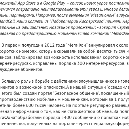
ложений App Store и в Google Play – список новых угроз постоян
емимся оперативно нейтрализовывать эти угрозы, многое дела
ими партнерами. Например, после выявления "МегаФоном" вирус
dandCall, наши коллеги из "Лаборатории Касперского" приняли м
граммы из официальных магазинов приложений", - говорит Сергей
авления по предотвращению мошенничества компании "МегаФон"
В первом полугодии 2012 года "МегаФон" аннулировал окол
коротких номерах, которые скрывали за собой десятки тысяч
висов, заблокировал возможность использования коротких но
ернет-ресурсах, исправлены порядка 300 интернет-ресурсов, 
луждение абонентов.
Большую роль в борьбе с действиями злоумышленников игр
нентов о возможной опасности. А в нашей ситуации "осведомлен
 этого был создан портал "Безопасное общение", посвященны
противодействию мобильным мошенникам, который за 1 полуг
етили более 600 тысяч человек. На портале регулярно размещ
езная информация о том, как не стать жертвой обмана. За пол
гаФона" обработали порядка 5400 сообщений о попытках мо
енничества, полученных на портале через специальную форму