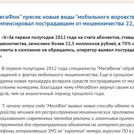
егаФон" пресек новые виды "мобильного воровств
мпенсировал пострадавшим от мошенничества 22,5
<b>За первое полугодие 2012 года на счета абонентов, став
енничества, зачислено более 22,5 миллионов рублей, в 70% 
ненты в компанию не обращались, оператор выявил пострад
>
В первом полугодии 2012 года специалисты "МегаФона" обра
ащений о фактах мобильного мошенничества. Еще в прошлом 
дрена новая процедура возврата средств пострадавшим от мо
откими номерами, благодаря чему «МегаФон» вернул своим кл
дств, чем за аналогичный период прошлого года.
"С начала этого года "МегаФон" выявил новые способы обмана 
ройств, начиная от распространения мошеннических приложени
ользованием современных методов рекламы и заканчивая примен
трументов для перенаправления абонентов на интернет-ресурсы
ефоны, отправляющие SMS на "короткие" номера, вирусное ПО в