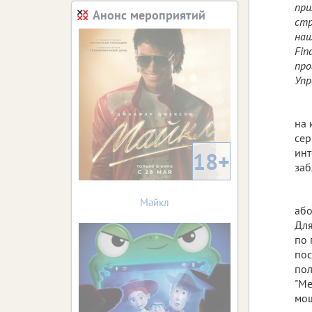
при
Анонс мероприятий
стр
наш
Fin
про
Упр
на 
сер
инт
18+
заб
Майкл
або
Для
по 
пос
пол
"Ме
мош