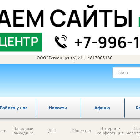
ООО "Регион центр", ИНН 4817003180
Работа у нас
Новости
Афиша
К
Заводные
Интернет-
На
сти
ДТП
Общество
выходные
конференция
мероп