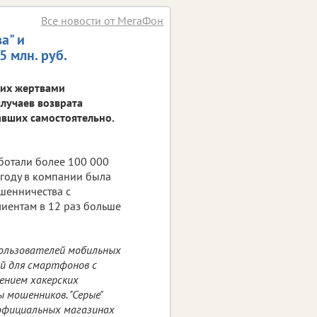
Все новости от МегаФон
а" и
 млн. руб.
ших жертвами
случаев возврата
авших самостоятельно.
ботали более 100 000
году в компании была
шенничества с
иентам в 12 раз больше
пользователей мобильных
й для смартфонов с
ением хакерских
 мошенников. "Серые"
 официальных магазинах