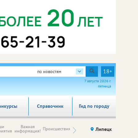
18+
по новостям
7 августа 2026 г.
пятница
онкурсы
Справочник
Гид по городу
Новости
ши
Важная
Происшествия
Здоровье
Липецк
компаний (на
риятия
информация!
правах
рекламы)