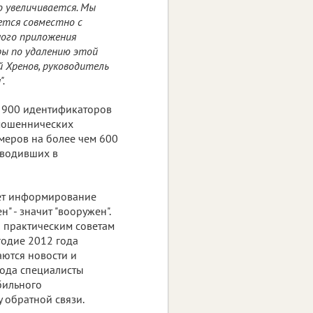
но увеличивается. Мы
ется совместно с
ного приложения
еры по удалению этой
 Хренов, руководитель
.
о 900 идентификаторов
 мошеннических
меров на более чем 600
вводивших в
ает информирование
" - значит "вооружен".
й практическим советам
одие 2012 года
аются новости и
года специалисты
бильного
 обратной связи.