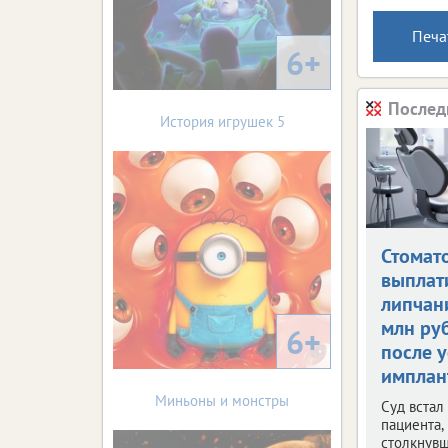
Печа
6+
Послед
История игрушек 5
Стомат
выплат
липчан
млн ру
6+
после 
имплан
Миньоны и монстры
Суд встал
пациента,
столкнувш