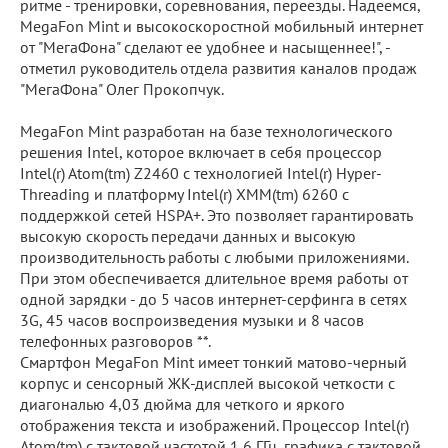
ритме - тренировки, соревнования, переезды. Надеемся,
MegaFon Mint и высокоскоростной мобильный интернет
от "МегаФона" сделают ее удобнее и насыщеннее!", -
отметил руководитель отдела развития каналов продаж
"МегаФона" Олег Прокопчук.
MegaFon Mint разработан на базе технологического
решения Intel, которое включает в себя процессор
Intel(r) Atom(tm) Z2460 с технологией Intel(r) Hyper-
Threading и платформу Intel(r) XMM(tm) 6260 с
поддержкой сетей HSPA+. Это позволяет гарантировать
высокую скорость передачи данных и высокую
производительность работы с любыми приложениями.
При этом обеспечивается длительное время работы от
одной зарядки - до 5 часов интернет-серфинга в сетях
3G, 45 часов воспроизведения музыки и 8 часов
телефонных разговоров **.
Смартфон MegaFon Mint имеет тонкий матово-черный
корпус и сенсорный ЖК-дисплей высокой четкости с
диагональю 4,03 дюйма для четкого и яркого
отображения текста и изображений. Процессор Intel(r)
Atom(tm) с тактовой частотой 1,6 ГГц, графика с тактовой