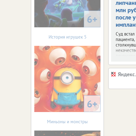
липчан
млн ру
6+
после 
имплан
Суд встал
История игрушек 5
пациента,
столкнувш
некачест
лечением
Яндекс
6+
Миньоны и монстры