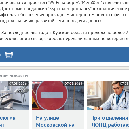
аничиваются проектом "Wi-Fi на борту". "МегаФон" стал един
, который предложил "Курскэлектротрансу" технологическое
ифы для обеспечения проводным интернетом нового офиса п
годаря наличию развитой сети передачи данных.
За последние два года в Курской области проложено более 7
ических линий связи, скорость передачи данных по которым до
ть
ние новости
07.08.2026
07.08.2026
07.08
ология
На улице
Три отделения
ит
Московской на
ЛОПЦ работаю