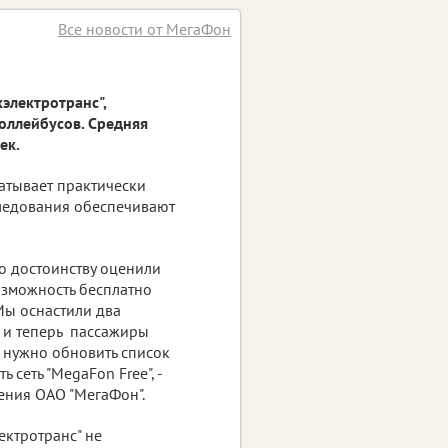
Все новости от МегаФон
электротранс",
оллейбусов. Средняя
ек.
атывает практически
следования обеспечивают
о достоинству оценили
озможность бесплатно
Мы оснастили два
, и теперь пассажиры
т нужно обновить список
сеть "MegaFon Free", -
ения ОАО "МегаФон".
ктротранс" не