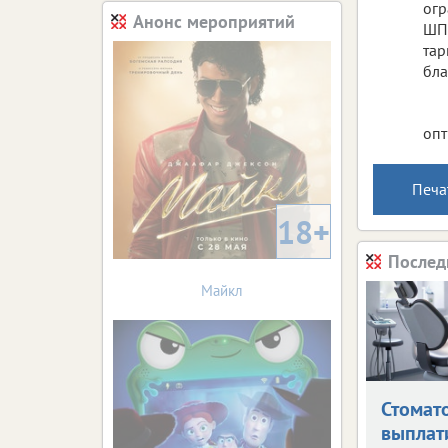
огр
Анонс мероприятий
ШПД
тар
бла
опт
Печа
18+
Послед
Майкл
Стомат
выплат