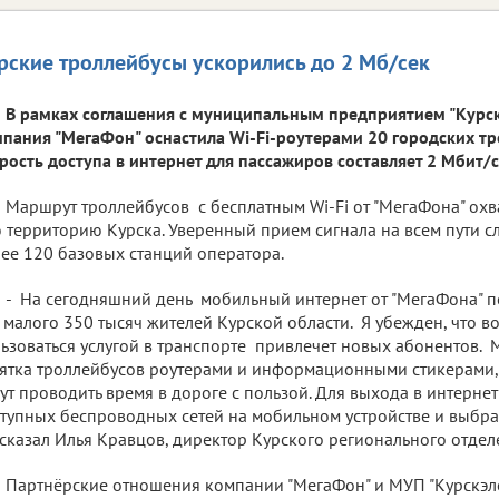
рские троллейбусы ускорились до 2 Мб/сек
В рамках соглашения с муниципальным предприятием "Курск
пания "МегаФон" оснастила Wi-Fi-роутерами 20 городских тр
рость доступа в интернет для пассажиров составляет 2 Мбит/с
Маршрут троллейбусов с бесплатным Wi-Fi от "МегаФона" охв
 территорию Курска. Уверенный прием сигнала на всем пути 
ее 120 базовых станций оператора.
- На сегодняшний день мобильный интернет от "МегаФона" п
 малого 350 тысяч жителей Курской области. Я убежден, что в
ьзоваться услугой в транспорте привлечет новых абонентов. 
ятка троллейбусов роутерами и информационными стикерами
ут проводить время в дороге с пользой. Для выхода в интерне
тупных беспроводных сетей на мобильном устройстве и выбрать 
сказал Илья Кравцов, директор Курского регионального отдел
Партнёрские отношения компании "МегаФон" и МУП "Курскэле