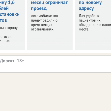
ину 1,6
месяц ограничат
по новому
блей
проезд
адресу
установки
Автомобилистов
Для удобства
тов
предупредили о
пациентов их
предстоящих
объединили в одно
 на сторону
ограничениях.
месте.
егося с
венным
.
.Директ