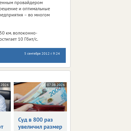
ственным провайдером
 решение и оптимальные
редприятия – во многом
50 км. волоконно-
стигает 10 Гбит/с.
5 сентября 2012 г. 9:24
.2026
07.08.2026
Суд в 800 раз
т
увеличил размер