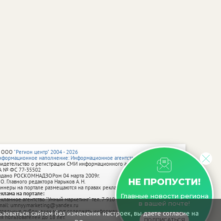
 ООО
"Регион центр" 2004 - 2026
нформационное наполнение: Информационное агентство vRossii.ru
видетельство о регистрации СМИ информационного агентства vRossii.ru
А № ФС 77‑35502
ыдано РОСКОМНАДЗОРом 04 марта 2009г.
НЕ ПРОПУСТИ!
 О. Главного редактора Нарыков А. Н.
аннеры на портале размещаются на правах рекламы.
еклама на портале:
Главные новости региона
екламное агентство "Умный маркетинг" тел. 7-910-267-70-40,
в вашей почте!
mail: umnyy.marketing@yandex.ru
тдельные публикации могут содержать информацию, не предназначенную
зоваться сайтом без изменения настроек, вы даете согласие на
ля пользователей до 18 лет.
ПОДПИСАТЬСЯ