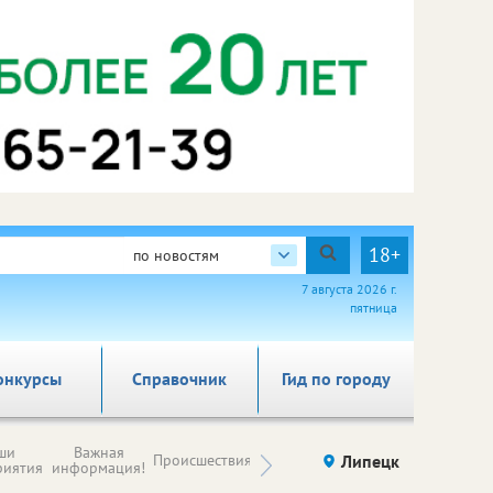
18+
по новостям
7 августа 2026 г.
пятница
онкурсы
Справочник
Гид по городу
Новости
ши
Важная
Происшествия
Здоровье
Липецк
компаний (на
риятия
информация!
правах
рекламы)