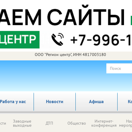
ООО "Регион центр", ИНН 4817003180
Работа у нас
Новости
Афиша
К
Заводные
Интернет-
На
сти
ДТП
Общество
выходные
конференция
мероп