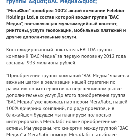
группы &quot;ВАС Медиа&quot;
"МегаФон" приобрел 100% акций компании Felebior
Holdings Ltd, в состав которой входит группа "ВАС
Медиа", поставляющая мультимедийный контент,
рингтоны, услуги геолокации, мобильных платежей и
другие дополнительные услуги.
Консолидированный показатель EBITDA группы
компаний "ВАС Медиа" за первую половину 2012 года
составил 933 миллиона рублей.
"Приобретение группы компаний "ВАС Медиа" является
важным шагом в реализации нашей стратегии по
развитию новых сервисов на перспективном рынке
дополнительных услуг. До этого приобретения группа
"ВАС Медиа" уже являлась партнером МегаЛабс, нашей
100% дочерних компаний, по ряду проектов, и в
ближайшем будущем мы планируем полностью
интегрировать в МегаЛабс новые приобретенные
активы. Мы уверены, что синергии между группой "ВАС
Медиа" и МегаЛабс помогут МегаЛабс стать более