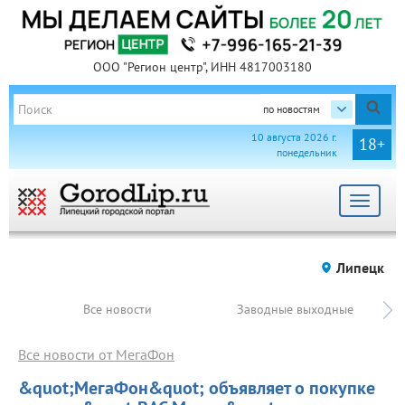
ООО "Регион центр", ИНН 4817003180
по новостям
10 августа 2026 г.
18+
понедельник
Toggle
navigat
Липецк
Все новости
Заводные выходные
Все новости от МегаФон
&quot;МегаФон&quot; объявляет о покупке