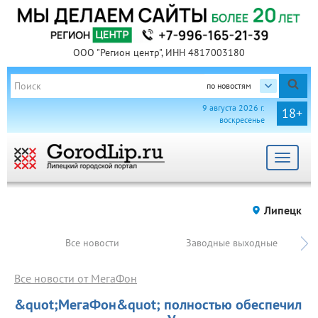
ООО "Регион центр", ИНН 4817003180
по новостям
9 августа 2026 г.
18+
воскресенье
Toggle
navigat
Липецк
Все новости
Заводные выходные
Все новости от МегаФон
&quot;МегаФон&quot; полностью обеспечил