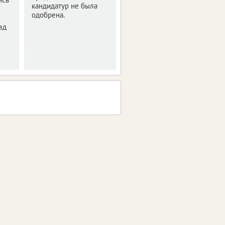
кандидатур не была
средний заработок
одобрена.
увеличится на 5,8%.
зд