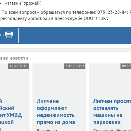
магазин "Урожай".
По всем вопросам обращаться по телефонам: 075; 23-28-84; 
респонденту Gorodlip.ru в пресс-службе ООО "ЛГЭК".
ть
ние новости
12.12.2019
10.12.2019
09.1
й
Липчане
Липчан просят
йский
оформляют
оставлять
вит УМВД
недвижимость
машины на
ецкой
прямо из дома
парковках
и
Выездным
Спасатели обратил