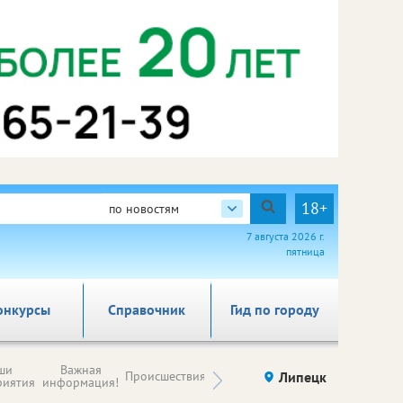
18+
по новостям
7 августа 2026 г.
пятница
онкурсы
Справочник
Гид по городу
Новости
ши
Важная
Происшествия
Здоровье
Липецк
компаний (на
риятия
информация!
правах
рекламы)