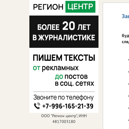
За
буд
сл
ООО "Регион центр", ИНН
4817003180