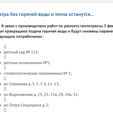
втра без горячей воды и тепла останутся...
В связи с производством работ по ремонту теплотрассы 5 фев
ет прекращена подача горячей воды и будут снижены парам
едующим потребителям:

детский сад № 135;

детская поликлиника №5;

стоматологическая поликлиника № 1;

ул. Стаханова д. 3, 5, 7, 9, 11, 13;

ул. Водопьянова д. 23, 25, 25а, 29, 29а, 31;

ул. Петра Смородина д. 2;
