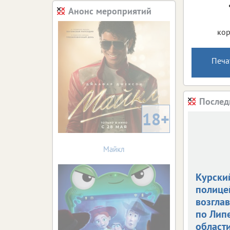
Анонс мероприятий
кор
Печа
Послед
18+
Майкл
Курски
полице
возгла
по Лип
област