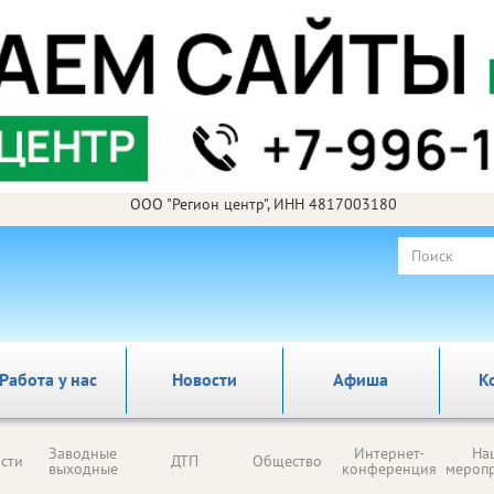
ООО "Регион центр", ИНН 4817003180
Работа у нас
Новости
Афиша
К
Заводные
Интернет-
На
сти
ДТП
Общество
выходные
конференция
мероп