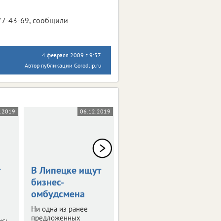
77-43-69, сообщили
4 февраля 2009 г. 9:57
Автор публикации Gorodlip.ru
2.2019
06.12.2019
06.12.2019
В Липецке ищут
Липецким
бизнес-
бюджетникам
омбудсмена
поднимут
зарплаты
Ни одна из ранее
предложенных
ись
Планируется, что