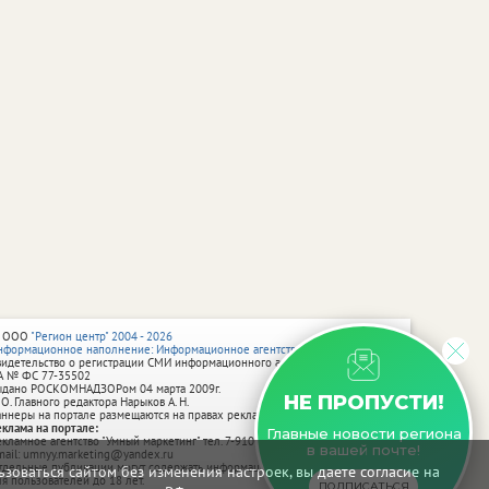
 ООО
"Регион центр" 2004 - 2026
нформационное наполнение: Информационное агентство vRossii.ru
видетельство о регистрации СМИ информационного агентства vRossii.ru
А № ФС 77‑35502
ыдано РОСКОМНАДЗОРом 04 марта 2009г.
НЕ ПРОПУСТИ!
 О. Главного редактора Нарыков А. Н.
аннеры на портале размещаются на правах рекламы.
еклама на портале:
Главные новости региона
екламное агентство "Умный маркетинг" тел. 7-910-267-70-40,
в вашей почте!
mail: umnyy.marketing@yandex.ru
тдельные публикации могут содержать информацию, не предназначенную
зоваться сайтом без изменения настроек, вы даете согласие на
ля пользователей до 18 лет.
ПОДПИСАТЬСЯ